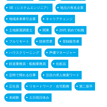
SE（システムエンジニア）
地元の有名企業
地域未来牽引企業
キャリアチェンジ
土地家屋調査士
関東
20代 初めて転職
フルリモート
技術営業
登録販売者
ハウスクリーニング
声優マネージャー
鉄道乗務員・船舶乗務員
化粧品
定時で帰れる仕事
注目の求人検索ワード
正社員
リモートワーク・在宅勤務
第二新卒
未経験
土日祝日休み