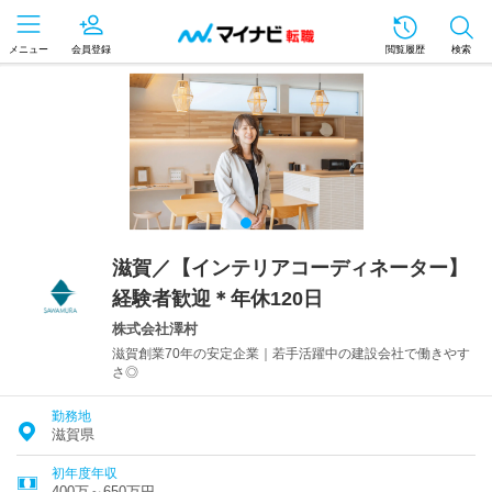
メニュー
会員登録
閲覧履歴
検索
滋賀／【インテリアコーディネーター】
経験者歓迎＊年休120日
株式会社澤村
滋賀創業70年の安定企業｜若手活躍中の建設会社で働きやす
さ◎
勤務地
滋賀県
初年度年収
400万～650万円