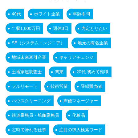
40代
ホワイト企業
年齢不問
年収1,000万円
週休3日
内定とりたい
SE（システムエンジニア）
地元の有名企業
地域未来牽引企業
キャリアチェンジ
土地家屋調査士
関東
20代 初めて転職
フルリモート
技術営業
登録販売者
ハウスクリーニング
声優マネージャー
鉄道乗務員・船舶乗務員
化粧品
定時で帰れる仕事
注目の求人検索ワード