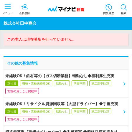
メニュー
会員登録
閲覧履歴
検索
株式会社田中商会
この求人は現在募集を行っていません。
その他の募集情報
未経験OK！鉄材等の【ガス切断業務】転勤なし◆福利厚生充実
正社員
職種・業種未経験OK
転勤なし
学歴不問
第二新卒歓迎
女性のおしごと掲載中
未経験OK！リサイクル資源回収等【大型ドライバー】◆手当充実
正社員
職種・業種未経験OK
転勤なし
学歴不問
第二新卒歓迎
女性のおしごと掲載中
資格者募集【重機オペレーター】◆手当充実 ◆資格取得支援あり