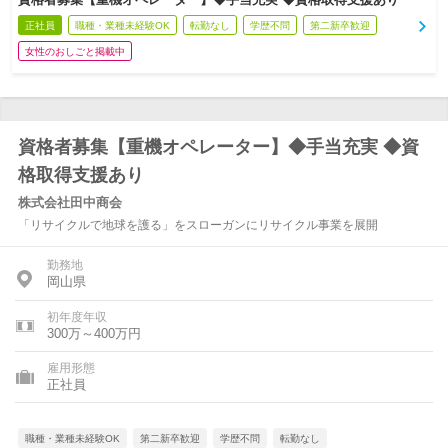
正社員
職種・業種未経験OK
転勤なし
学歴不問
第二新卒歓迎
女性のおしごと掲載中
資格者募集【重機オペレーター】◆手当充実 ◆資
格取得支援あり
株式会社田中商会
「リサイクルで地球を護る」をスローガンにリサイクル事業を展開
勤務地
岡山県
初年度年収
300万～400万円
雇用形態
正社員
職種・業種未経験OK
第二新卒歓迎
学歴不問
転勤なし