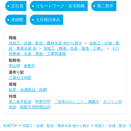
正社員
リモートワーク・在宅勤務
第二新卒
未経験
土日祝日休み
職種
技能工・設備・配送・農林水産 他から探す
>
技能工・設備・配
送・農林水産 他
>
技能工（整備・生産・製造・工事）
>
その
他整備・生産・製造・工事関連職
勤務地
岡山県
倉敷市
最寄り駅
三菱自工前駅
業種
鉱業・金属製品・鉄鋼
特徴
第二新卒歓迎
学歴不問
「女性のおしごと」掲載中
ガソリン代
支給
残業月30時間以内
転職TOP
技能工・設備・配送・農林水産 他から探す
技能工・設備・配送・