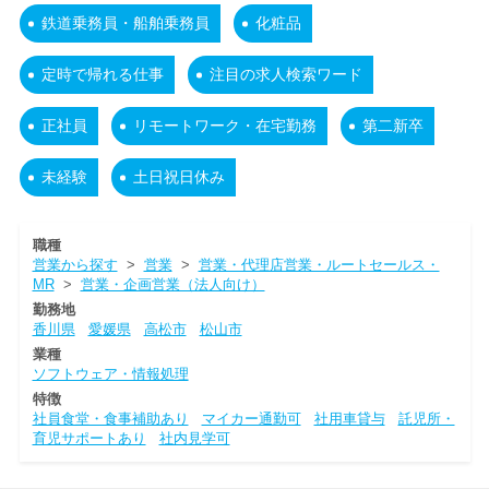
鉄道乗務員・船舶乗務員
化粧品
定時で帰れる仕事
注目の求人検索ワード
正社員
リモートワーク・在宅勤務
第二新卒
未経験
土日祝日休み
職種
営業から探す
>
営業
>
営業・代理店営業・ルートセールス・
MR
>
営業・企画営業（法人向け）
勤務地
香川県
愛媛県
高松市
松山市
業種
ソフトウェア・情報処理
特徴
社員食堂・食事補助あり
マイカー通勤可
社用車貸与
託児所・
育児サポートあり
社内見学可