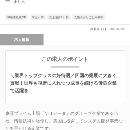
正社員
職種未経験OK
学歴不問
完全週休2日制
女性のおしごと掲載中
掲載終了日：2026/07/16
求人情報
この求人のポイント
＼業界トップクラスの好待遇／四国の発展に大きく
貢献！世界も視野に入れつつ成長を続ける優良企業
で活躍を
東証プライム上場『NTTデータ』のグループ企業である当
社。情報技術を駆使し、四国に根ざしてシステム開発事業な
どを手がける企業です。