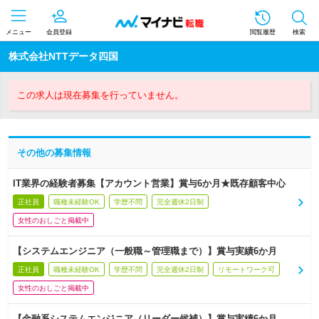
メニュー
会員登録
閲覧履歴
検索
株式会社NTTデータ四国
この求人は現在募集を行っていません。
その他の募集情報
IT業界の経験者募集【アカウント営業】賞与6か月★既存顧客中心
正社員
職種未経験OK
学歴不問
完全週休2日制
女性のおしごと掲載中
【システムエンジニア（一般職～管理職まで）】賞与実績6か月
正社員
職種未経験OK
学歴不問
完全週休2日制
リモートワーク可
女性のおしごと掲載中
【金融系システムエンジニア（リーダー候補）】賞与実績6か月