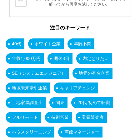
経ってから再度お試しください。
注目のキーワード
40代
ホワイト企業
年齢不問
年収1,000万円
週休3日
内定とりたい
SE（システムエンジニア）
地元の有名企業
地域未来牽引企業
キャリアチェンジ
土地家屋調査士
関東
20代 初めて転職
フルリモート
技術営業
登録販売者
ハウスクリーニング
声優マネージャー