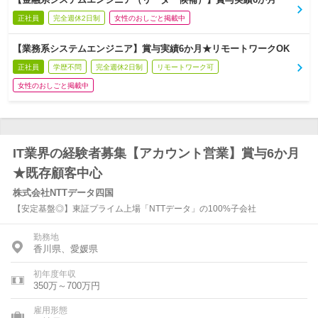
正社員
完全週休2日制
女性のおしごと掲載中
【業務系システムエンジニア】賞与実績6か月★リモートワークOK
正社員
学歴不問
完全週休2日制
リモートワーク可
女性のおしごと掲載中
IT業界の経験者募集【アカウント営業】賞与6か月
★既存顧客中心
株式会社NTTデータ四国
【安定基盤◎】東証プライム上場「NTTデータ」の100%子会社
勤務地
香川県、愛媛県
初年度年収
350万～700万円
雇用形態