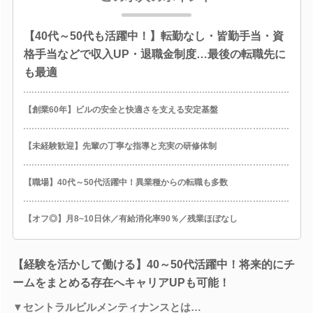
【40代～50代も活躍中！】転勤なし・皆勤手当・資
格手当などで収入UP・退職金制度…最後の転職先に
も最適
【創業60年】ビルの安全と快適さを支える安定基盤
【未経験歓迎】先輩の丁寧な指導と充実の研修体制
【職場】40代～50代活躍中！異業種からの転職も多数
【オフ◎】月8~10日休／有給消化率90％／残業ほぼなし
【経験を活かして働ける】40～50代活躍中！将来的にチ
ームをまとめる存在へキャリアUPも可能！
▼セントラルビルメンティナンスとは…