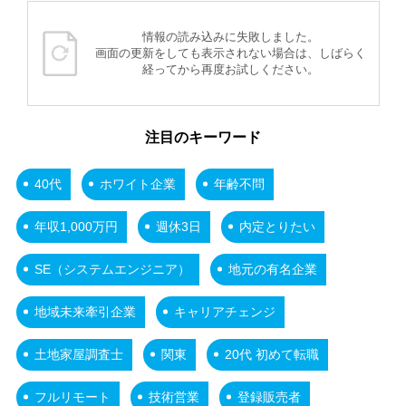
情報の読み込みに失敗しました。
画面の更新をしても表示されない場合は、しばらく
経ってから再度お試しください。
注目のキーワード
40代
ホワイト企業
年齢不問
年収1,000万円
週休3日
内定とりたい
SE（システムエンジニア）
地元の有名企業
地域未来牽引企業
キャリアチェンジ
土地家屋調査士
関東
20代 初めて転職
フルリモート
技術営業
登録販売者