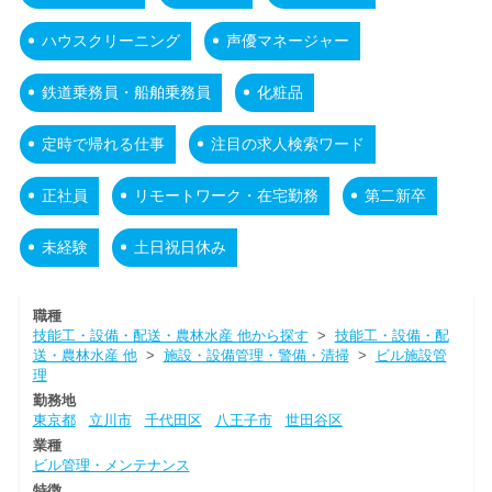
ハウスクリーニング
声優マネージャー
鉄道乗務員・船舶乗務員
化粧品
定時で帰れる仕事
注目の求人検索ワード
正社員
リモートワーク・在宅勤務
第二新卒
未経験
土日祝日休み
職種
技能工・設備・配送・農林水産 他から探す
>
技能工・設備・配
送・農林水産 他
>
施設・設備管理・警備・清掃
>
ビル施設管
理
勤務地
東京都
立川市
千代田区
八王子市
世田谷区
業種
ビル管理・メンテナンス
特徴