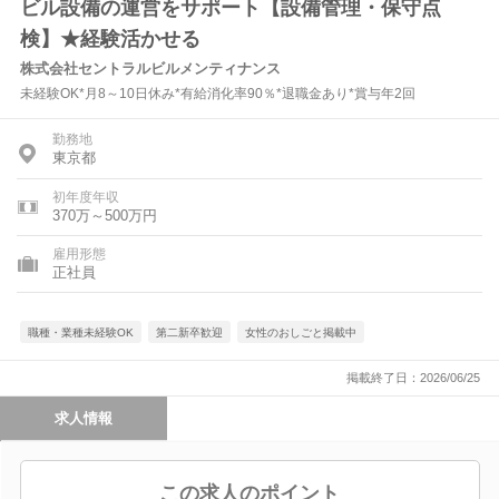
ビル設備の運営をサポート【設備管理・保守点
検】★経験活かせる
株式会社セントラルビルメンティナンス
未経験OK*月8～10日休み*有給消化率90％*退職金あり*賞与年2回
勤務地
東京都
初年度年収
370万～500万円
雇用形態
正社員
職種・業種未経験OK
第二新卒歓迎
女性のおしごと掲載中
掲載終了日：2026/06/25
求人情報
この求人のポイント