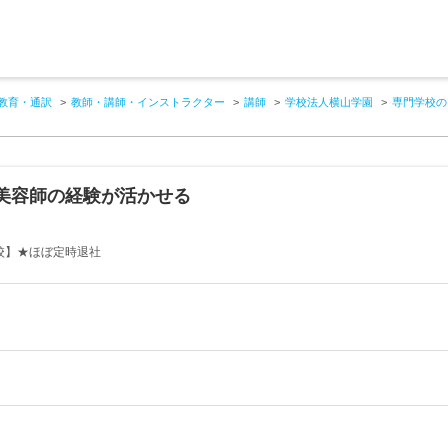
教育・通訳
教師・講師・インストラクター
講師
学校法人横山学園
専門学校の
美容師の経験が活かせる
校】★ほぼ定時退社