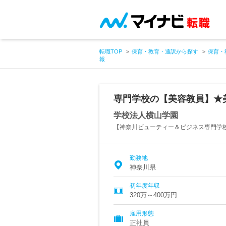
転職TOP
保育・教育・通訳から探す
保育・
報
専門学校の【美容教員】★
学校法人横山学園
【神奈川ビューティー＆ビジネス専門学
勤務地
神奈川県
初年度年収
320万～400万円
雇用形態
正社員