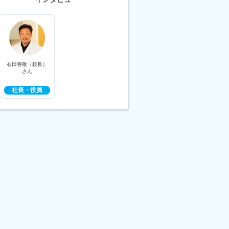
石田善敬（校長）
さん
社長・役員