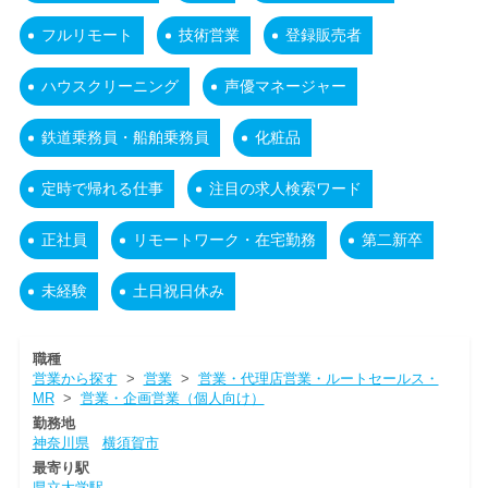
フルリモート
技術営業
登録販売者
ハウスクリーニング
声優マネージャー
鉄道乗務員・船舶乗務員
化粧品
定時で帰れる仕事
注目の求人検索ワード
正社員
リモートワーク・在宅勤務
第二新卒
未経験
土日祝日休み
職種
営業から探す
>
営業
>
営業・代理店営業・ルートセールス・
MR
>
営業・企画営業（個人向け）
勤務地
神奈川県
横須賀市
最寄り駅
県立大学駅