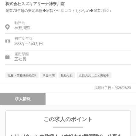
株式会社スズキアリーナ神奈川南
創業70年超の安定基盤◆家賃や生活コストも少なめ◆残業月20h
勤務地
神奈川県
初年度年収
300万～450万円
雇用形態
正社員
職種・業種未経験OK
学歴不問
転勤なし
女性のおしごと掲載中
掲載終了日：2026/07/23
求人情報
この求人のポイント