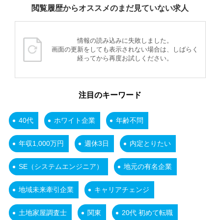
閲覧履歴からオススメのまだ見ていない求人
情報の読み込みに失敗しました。
画面の更新をしても表示されない場合は、しばらく
経ってから再度お試しください。
注目のキーワード
40代
ホワイト企業
年齢不問
年収1,000万円
週休3日
内定とりたい
SE（システムエンジニア）
地元の有名企業
地域未来牽引企業
キャリアチェンジ
土地家屋調査士
関東
20代 初めて転職