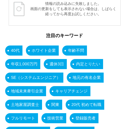
情報の読み込みに失敗しました。
画面の更新をしても表示されない場合は、しばらく
経ってから再度お試しください。
注目のキーワード
40代
ホワイト企業
年齢不問
年収1,000万円
週休3日
内定とりたい
SE（システムエンジニア）
地元の有名企業
地域未来牽引企業
キャリアチェンジ
土地家屋調査士
関東
20代 初めて転職
フルリモート
技術営業
登録販売者