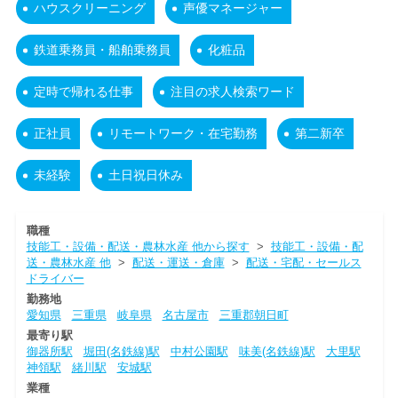
ハウスクリーニング
声優マネージャー
鉄道乗務員・船舶乗務員
化粧品
定時で帰れる仕事
注目の求人検索ワード
正社員
リモートワーク・在宅勤務
第二新卒
未経験
土日祝日休み
職種
技能工・設備・配送・農林水産 他から探す
>
技能工・設備・配
送・農林水産 他
>
配送・運送・倉庫
>
配送・宅配・セールス
ドライバー
勤務地
愛知県
三重県
岐阜県
名古屋市
三重郡朝日町
最寄り駅
御器所駅
堀田(名鉄線)駅
中村公園駅
味美(名鉄線)駅
大里駅
神領駅
緒川駅
安城駅
業種