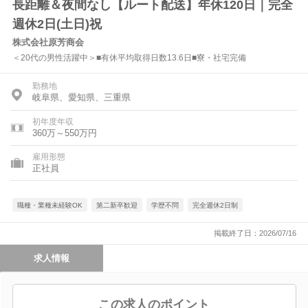
長距離＆夜間なし【ルート配送】年休120日｜完全
週休2日(土日)祝
株式会社原芳商会
＜20代の男性活躍中＞■有休平均取得日数13.6日■寮・社宅完備
勤務地
岐阜県、愛知県、三重県
初年度年収
360万～550万円
雇用形態
正社員
職種・業種未経験OK
第二新卒歓迎
学歴不問
完全週休2日制
掲載終了日：2026/07/16
求人情報
この求人のポイント