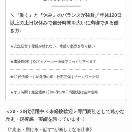
＼『働く』と『休み』のバランスが抜群／年休120日
以上の土日祝休みで自分時間を大いに満喫できる働
き方♪
★安定経営｜需要が枯れない、水廻り製品を取り扱い
★未経験OK｜OJT＋メーカー研修でじっくり学べます
★20代活躍中｜単身用の寮・社宅完備｜チームワーク◎
★オフ時間｜完全週休2日/年休120日/閑散期は基本定時
＜20・30代活躍中 × 未経験歓迎＞専門商社として確かな
歴史・規模感・実績を誇っています！
《“走る・届ける・話す”が楽しくなる仕事》