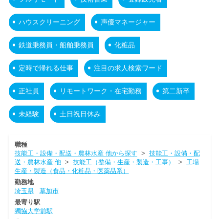
ハウスクリーニング
声優マネージャー
鉄道乗務員・船舶乗務員
化粧品
定時で帰れる仕事
注目の求人検索ワード
正社員
リモートワーク・在宅勤務
第二新卒
未経験
土日祝日休み
職種
技能工・設備・配送・農林水産 他から探す
>
技能工・設備・配
送・農林水産 他
>
技能工（整備・生産・製造・工事）
>
工場
生産・製造（食品・化粧品・医薬品系）
勤務地
埼玉県
草加市
最寄り駅
獨協大学前駅