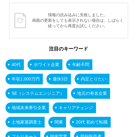
情報の読み込みに失敗しました。
画面の更新をしても表示されない場合は、しばらく
経ってから再度お試しください。
注目のキーワード
40代
ホワイト企業
年齢不問
年収1,000万円
週休3日
内定とりたい
SE（システムエンジニア）
地元の有名企業
地域未来牽引企業
キャリアチェンジ
土地家屋調査士
関東
20代 初めて転職
フルリモート
技術営業
登録販売者