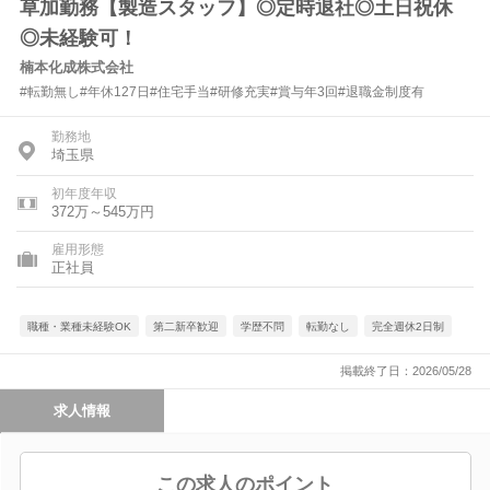
草加勤務【製造スタッフ】◎定時退社◎土日祝休
◎未経験可！
楠本化成株式会社
#転勤無し#年休127日#住宅手当#研修充実#賞与年3回#退職金制度有
勤務地
埼玉県
初年度年収
372万～545万円
雇用形態
正社員
職種・業種未経験OK
第二新卒歓迎
学歴不問
転勤なし
完全週休2日制
掲載終了日：2026/05/28
求人情報
この求人のポイント