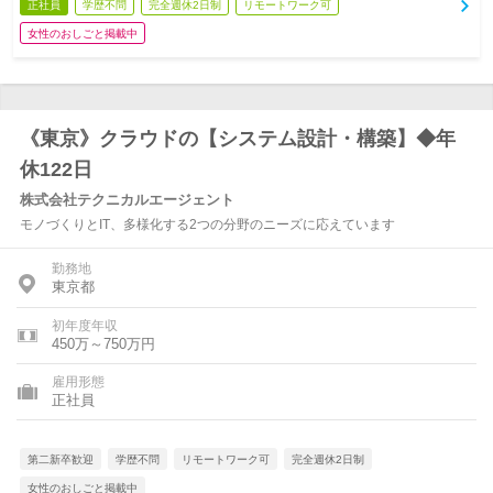
正社員
学歴不問
完全週休2日制
リモートワーク可
女性のおしごと掲載中
《東京》クラウドの【システム設計・構築】◆年
休122日
株式会社テクニカルエージェント
モノづくりとIT、多様化する2つの分野のニーズに応えています
勤務地
東京都
初年度年収
450万～750万円
雇用形態
正社員
第二新卒歓迎
学歴不問
リモートワーク可
完全週休2日制
女性のおしごと掲載中