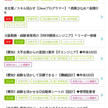
名古屋／スキル活かす【Javaプログラマー】＊残業少なめ＊副業O
K
新着
正社員
学歴不問
完全週休2日制
第二新卒歓迎
リモートワーク可
大阪勤務・経験者採用の【WEB開発エンジニア】＊リーダー候補
新着
正社員
学歴不問
完全週休2日制
リモートワーク可
《愛知》大手企業からの直請け案件【ITエンジニア】◆年休122日
正社員
学歴不問
完全週休2日制
第二新卒歓迎
リモートワーク可
女性のおしごと掲載中
《愛知》経験を活かして活躍できる！【機械設計】◆年休122日
正社員
学歴不問
完全週休2日制
第二新卒歓迎
女性のおしごと掲載中
《豊田》経験を活かせる◎自動車シートの【設計】◆管理監督者
正社員
学歴不問
完全週休2日制
第二新卒歓迎
女性のおしごと掲載中