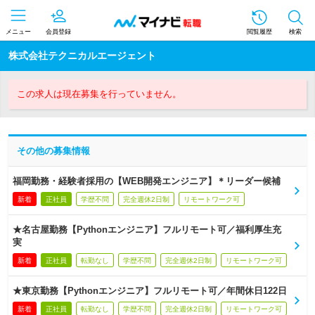
メニュー
会員登録
閲覧履歴
検索
株式会社テクニカルエージェント
この求人は現在募集を行っていません。
その他の募集情報
福岡勤務・経験者採用の【WEB開発エンジニア】＊リーダー候補
新着
正社員
学歴不問
完全週休2日制
リモートワーク可
★名古屋勤務【Pythonエンジニア】フルリモート可／福利厚生充
実
新着
正社員
転勤なし
学歴不問
完全週休2日制
リモートワーク可
★東京勤務【Pythonエンジニア】フルリモート可／年間休日122日
新着
正社員
転勤なし
学歴不問
完全週休2日制
リモートワーク可