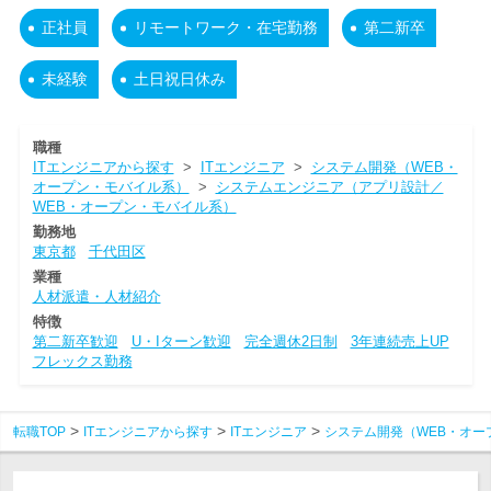
正社員
リモートワーク・在宅勤務
第二新卒
未経験
土日祝日休み
職種
ITエンジニアから探す
>
ITエンジニア
>
システム開発（WEB・
オープン・モバイル系）
>
システムエンジニア（アプリ設計／
WEB・オープン・モバイル系）
勤務地
東京都
千代田区
業種
人材派遣・人材紹介
特徴
第二新卒歓迎
U・Iターン歓迎
完全週休2日制
3年連続売上UP
フレックス勤務
転職TOP
ITエンジニアから探す
ITエンジニア
システム開発（WEB・オー