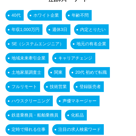
40代
ホワイト企業
年齢不問
年収1,000万円
週休3日
内定とりたい
SE（システムエンジニア）
地元の有名企業
地域未来牽引企業
キャリアチェンジ
土地家屋調査士
関東
20代 初めて転職
フルリモート
技術営業
登録販売者
ハウスクリーニング
声優マネージャー
鉄道乗務員・船舶乗務員
化粧品
定時で帰れる仕事
注目の求人検索ワード