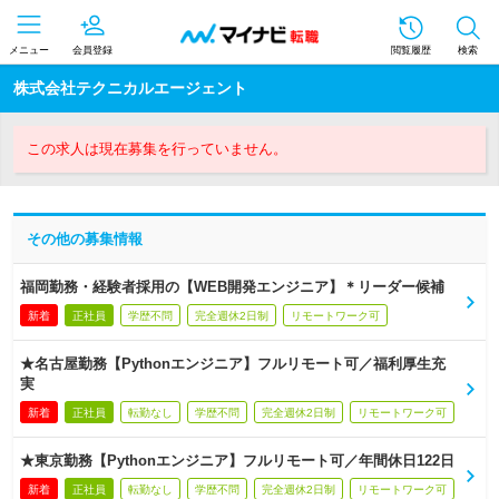
メニュー
会員登録
閲覧履歴
検索
株式会社テクニカルエージェント
この求人は現在募集を行っていません。
その他の募集情報
福岡勤務・経験者採用の【WEB開発エンジニア】＊リーダー候補
新着
正社員
学歴不問
完全週休2日制
リモートワーク可
★名古屋勤務【Pythonエンジニア】フルリモート可／福利厚生充
実
新着
正社員
転勤なし
学歴不問
完全週休2日制
リモートワーク可
★東京勤務【Pythonエンジニア】フルリモート可／年間休日122日
新着
正社員
転勤なし
学歴不問
完全週休2日制
リモートワーク可