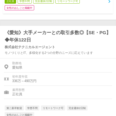
正社員
学歴不問
完全週休2日制
リモートワーク可
女性のおしごと掲載中
《愛知》大手メーカーとの取引多数◎【SE・PG】
◆年休122日
株式会社テクニカルエージェント
モノづくりとIT、多様化する2つの分野のニーズに応えています
勤務地
愛知県
初年度年収
336万～490万円
雇用形態
正社員
第二新卒歓迎
学歴不問
リモートワーク可
完全週休2日制
女性のおしごと掲載中