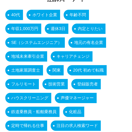
40代
ホワイト企業
年齢不問
年収1,000万円
週休3日
内定とりたい
SE（システムエンジニア）
地元の有名企業
地域未来牽引企業
キャリアチェンジ
土地家屋調査士
関東
20代 初めて転職
フルリモート
技術営業
登録販売者
ハウスクリーニング
声優マネージャー
鉄道乗務員・船舶乗務員
化粧品
定時で帰れる仕事
注目の求人検索ワード