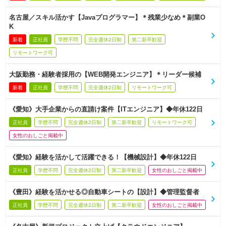
名古屋／スキル活かす【Javaプログラマー】＊残業少なめ＊副業O
K
新着
正社員
学歴不問
完全週休2日制
第二新卒歓迎
リモートワーク可
大阪勤務・経験者採用の【WEB開発エンジニア】＊リーダー候補
新着
正社員
学歴不問
完全週休2日制
リモートワーク可
《愛知》大手企業からの直請け案件【ITエンジニア】◆年休122日
正社員
学歴不問
完全週休2日制
第二新卒歓迎
リモートワーク可
女性のおしごと掲載中
《愛知》経験を活かして活躍できる！【機械設計】◆年休122日
正社員
学歴不問
完全週休2日制
第二新卒歓迎
女性のおしごと掲載中
《豊田》経験を活かせる◎自動車シートの【設計】◆管理監督者
正社員
学歴不問
完全週休2日制
第二新卒歓迎
女性のおしごと掲載中