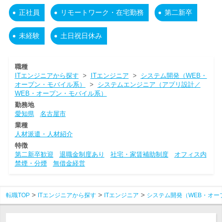
正社員
リモートワーク・在宅勤務
第二新卒
未経験
土日祝日休み
職種
ITエンジニアから探す
>
ITエンジニア
>
システム開発（WEB・
オープン・モバイル系）
>
システムエンジニア（アプリ設計／
WEB・オープン・モバイル系）
勤務地
愛知県
名古屋市
業種
人材派遣・人材紹介
特徴
第二新卒歓迎
退職金制度あり
社宅・家賃補助制度
オフィス内
禁煙・分煙
無借金経営
転職TOP
ITエンジニアから探す
ITエンジニア
システム開発（WEB・オー