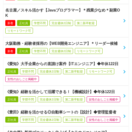
名古屋／スキル活かす【Javaプログラマー】＊残業少なめ＊副業O
K
新着
正社員
学歴不問
完全週休2日制
第二新卒歓迎
リモートワーク可
大阪勤務・経験者採用の【WEB開発エンジニア】＊リーダー候補
新着
正社員
学歴不問
完全週休2日制
リモートワーク可
《愛知》大手企業からの直請け案件【ITエンジニア】◆年休122日
正社員
学歴不問
完全週休2日制
第二新卒歓迎
リモートワーク可
女性のおしごと掲載中
《愛知》経験を活かして活躍できる！【機械設計】◆年休122日
正社員
学歴不問
完全週休2日制
第二新卒歓迎
女性のおしごと掲載中
《豊田》経験を活かせる◎自動車シートの【設計】◆管理監督者
正社員
学歴不問
完全週休2日制
第二新卒歓迎
女性のおしごと掲載中