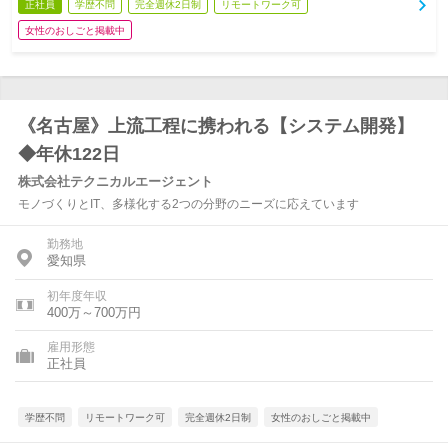
正社員
学歴不問
完全週休2日制
リモートワーク可
女性のおしごと掲載中
《名古屋》上流工程に携われる【システム開発】
◆年休122日
株式会社テクニカルエージェント
モノづくりとIT、多様化する2つの分野のニーズに応えています
勤務地
愛知県
初年度年収
400万～700万円
雇用形態
正社員
学歴不問
リモートワーク可
完全週休2日制
女性のおしごと掲載中