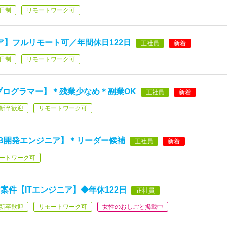
日制
リモートワーク可
ニア】フルリモート可／年間休日122日
正社員
新着
日制
リモートワーク可
aプログラマー】＊残業少なめ＊副業OK
正社員
新着
新卒歓迎
リモートワーク可
B開発エンジニア】＊リーダー候補
正社員
新着
ートワーク可
件【ITエンジニア】◆年休122日
正社員
新卒歓迎
リモートワーク可
女性のおしごと掲載中