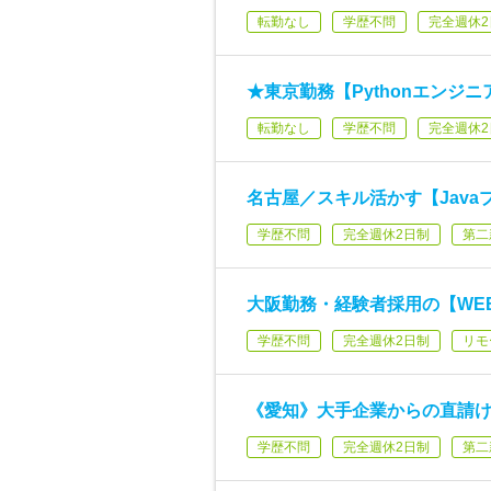
転勤なし
学歴不問
完全週休2
★東京勤務【Pythonエンジ
転勤なし
学歴不問
完全週休2
名古屋／スキル活かす【Jav
学歴不問
完全週休2日制
第二
大阪勤務・経験者採用の【WE
学歴不問
完全週休2日制
リモ
《愛知》大手企業からの直請け案
学歴不問
完全週休2日制
第二