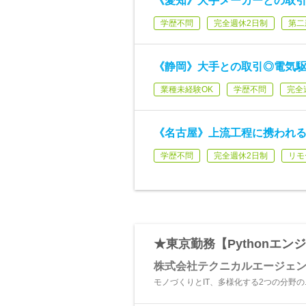
《愛知》大手メーカーとの取引多
学歴不問
完全週休2日制
第二
《静岡》大手との取引◎電気駆
業種未経験OK
学歴不問
完全
《名古屋》上流工程に携われる
学歴不問
完全週休2日制
リモ
★東京勤務【Pythonエン
株式会社テクニカルエージェ
モノづくりとIT、多様化する2つの分野