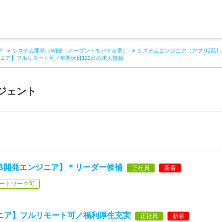
ア
システム開発（WEB・オープン・モバイル系）
システムエンジニア（アプリ設計
ンジニア】フルリモート可／年間休日122日の求人情報
ジェント
B開発エンジニア】＊リーダー候補
正社員
新着
ートワーク可
ジニア】フルリモート可／福利厚生充実
正社員
新着