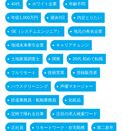
40代
ホワイト企業
年齢不問
年収1,000万円
週休3日
内定とりたい
SE（システムエンジニア）
地元の有名企業
地域未来牽引企業
キャリアチェンジ
土地家屋調査士
関東
20代 初めて転職
フルリモート
技術営業
登録販売者
ハウスクリーニング
声優マネージャー
鉄道乗務員・船舶乗務員
化粧品
定時で帰れる仕事
注目の求人検索ワード
正社員
リモートワーク・在宅勤務
第二新卒