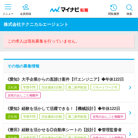
メニュー
会員登録
閲覧履歴
検索
株式会社テクニカルエージェント
この求人は現在募集を行っていません。
その他の募集情報
《愛知》大手企業からの直請け案件【ITエンジニア】◆年休122日
正社員
学歴不問
完全週休2日制
第二新卒歓迎
リモートワーク可
女性のおしごと掲載中
《愛知》経験を活かして活躍できる！【機械設計】◆年休122日
正社員
学歴不問
完全週休2日制
第二新卒歓迎
女性のおしごと掲載中
《豊田》経験を活かせる◎自動車シートの【設計】◆管理監督者
正社員
学歴不問
完全週休2日制
第二新卒歓迎
女性のおしごと掲載中