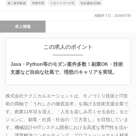
第二新卒歓迎
学歴不問
リモートワーク可
完全週休2日制
掲載終了日：2026/07/30
求人情報
この求人のポイント
Java・Python等のモダン案件多数！副業OK・技術
支援など自由な社風で、理想のキャリアを実現。
株式会社テクニカルエージェントは、モノづくり技術とIT技
術の両軸で「うれしさの徹底追求」を掲げる技術支援企業で
す。創業11年目を迎え、「人生を楽しみ尽くせる会社」をビ
ジョンに、顧客・社員・社会の「三方良し」を目指していま
す。機械設計やITシステム開発における高度な専門性を活か
し、課題解決コンサルティング、プロフェッショナル人材派