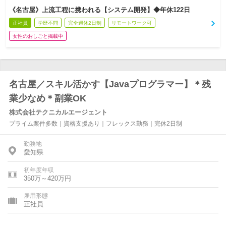
《名古屋》上流工程に携われる【システム開発】◆年休122日
正社員
学歴不問
完全週休2日制
リモートワーク可
女性のおしごと掲載中
名古屋／スキル活かす【Javaプログラマー】＊残
業少なめ＊副業OK
株式会社テクニカルエージェント
プライム案件多数｜資格支援あり｜フレックス勤務｜完休2日制
勤務地
愛知県
初年度年収
350万～420万円
雇用形態
正社員