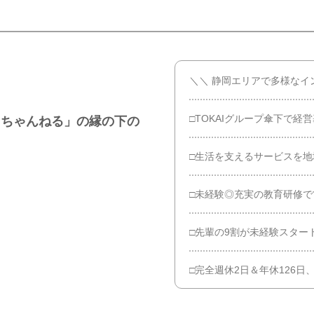
＼＼ 静岡エリアで多様なイ
□TOKAIグループ傘下で経
コちゃんねる」の縁の下の
□生活を支えるサービスを地
□未経験◎充実の教育研修で
□先輩の9割が未経験スター
□完全週休2日＆年休126