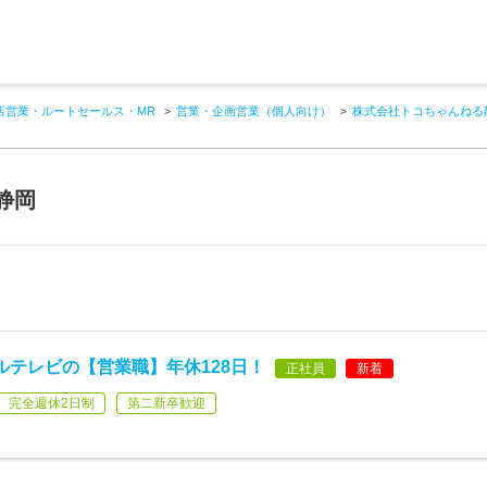
店営業・ルートセールス・MR
営業・企画営業（個人向け）
株式会社トコちゃんねる
静岡
ルテレビの【営業職】年休128日！
正社員
新着
完全週休2日制
第二新卒歓迎