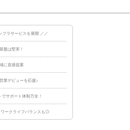
ンフラサービスを展開 ／／
営基盤は堅実！
域に直接提案
営業デビューを応援♪
トでサポート体制万全！
日、ワークライフバランスも◎