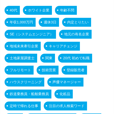
40代
ホワイト企業
年齢不問
年収1,000万円
週休3日
内定とりたい
SE（システムエンジニア）
地元の有名企業
地域未来牽引企業
キャリアチェンジ
土地家屋調査士
関東
20代 初めて転職
フルリモート
技術営業
登録販売者
ハウスクリーニング
声優マネージャー
鉄道乗務員・船舶乗務員
化粧品
定時で帰れる仕事
注目の求人検索ワード