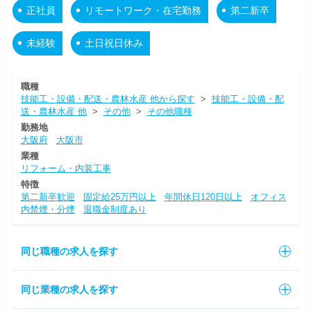
正社員
リモートワーク・在宅勤務
第二新卒
未経験
土日祝日休み
職種
技能工・設備・配送・農林水産 他から探す
>
技能工・設備・配
送・農林水産 他
>
その他
>
その他職種
勤務地
大阪府
大阪市
業種
リフォーム・内装工事
特徴
第二新卒歓迎
固定給25万円以上
年間休日120日以上
オフィス
内禁煙・分煙
退職金制度あり
同じ職種の求人を探す
同じ業種の求人を探す