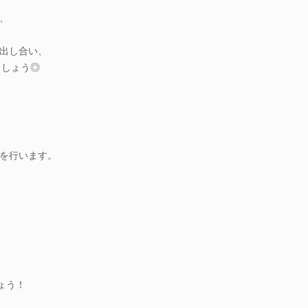
、
出し合い、
ましょう◎
を行います。
ょう！