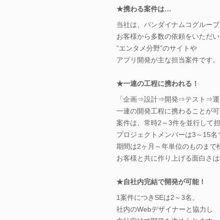
★携わる案件は…
当社は、バンダイナムコグループ
お客様から多数の依頼をいただい
”エンタメ分野”のサイトや
アプリ開発が主な担当案件です。
★一連の工程に携われる！
「企画⇒設計⇒開発⇒テスト⇒運
一連の開発工程に携わることが可
案件は、常時2～3件を並行して
プロジェクトメンバーは3～15名
期間は2ヶ月～年単位のものまで
お客様と共に作り上げる面白さは
★自社内完結で開発が可能！
1案件につきSEは2～3名。
社内のWebデザイナーと協力し