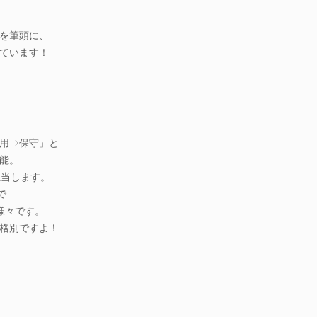
を筆頭に、
ています！
用⇒保守」と
能。
担当します。
で
様々です。
格別ですよ！