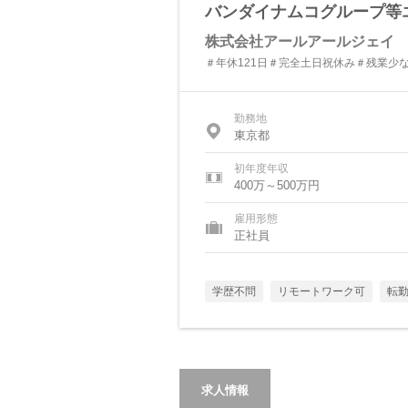
バンダイナムコグループ等
株式会社アールアールジェイ
＃年休121日＃完全土日祝休み＃残業少な
勤務地
東京都
初年度年収
400万～500万円
雇用形態
正社員
学歴不問
リモートワーク可
転
求人情報