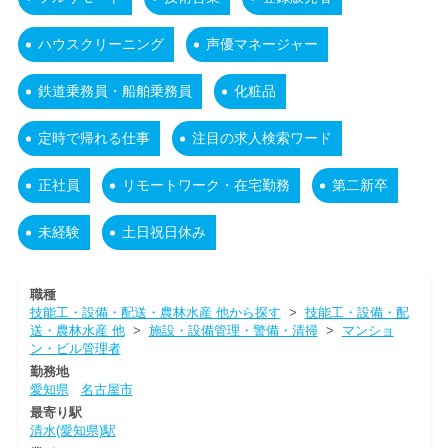
ハウスクリーニング
声優マネージャー
鉄道乗務員・船舶乗務員
化粧品
定時で帰れる仕事
注目の求人検索ワード
正社員
リモートワーク・在宅勤務
第二新卒
未経験
土日祝日休み
職種
技能工・設備・配送・農林水産 他から探す
>
技能工・設備・配
送・農林水産 他
>
施設・設備管理・警備・清掃
>
マンショ
ン・ビル管理者
勤務地
愛知県
名古屋市
最寄り駅
清水(愛知県)駅