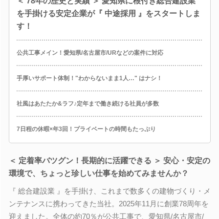
＜ 78年の歴史と実績 ＞ 愛知県に根付き総合建設業
を手掛ける安定企業が『 中途採用 』をスタートしま
す！
公共工事メイン！愛知県/名古屋市/URなどの案件に対応
手厚いサポート体制！"わからないまま1人…" はナシ！
社風はあたたか&ラフ♪定年まで働き続ける社員が多数
7日程の休暇×年3回！プライベートの時間もたっぷり
＜ 定着率バツグン！長期的に活躍できる ＞ 安心・安定の
環境で、ちょっと珍しい仕事を始めてみませんか？
『 総合建設業 』を手掛け、これまで数多くの建物づくり・メ
ンテナンスに携わってきた当社。2025年11月に創業78周年を
迎えました。全体の約70％が公共工事で、愛知県/名古屋市/