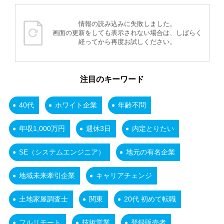
情報の読み込みに失敗しました。
画面の更新をしても表示されない場合は、しばらく
経ってから再度お試しください。
注目のキーワード
40代
ホワイト企業
年齢不問
年収1,000万円
週休3日
内定とりたい
SE（システムエンジニア）
地元の有名企業
地域未来牽引企業
キャリアチェンジ
土地家屋調査士
関東
20代 初めて転職
フルリモート
技術営業
登録販売者