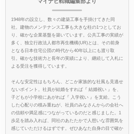
マイナビ転職編集部より
1948年の設立し、数々の建築工事を手掛けてきた同
社。建物のメンテナンス工事も大きな柱の1つとしてお
り、確かな企業基盤を築いています。公共工事の実績が
多く、独立行政法人都市再生機構(UR)とは、その前身
となる日本住宅公団の時代から40年以上にも渡り取
引。確かな技術力と長年の実績により、継続して入札に
よる受注を獲得しています。
そんな安定性はもちろん、どこか家族的な社風も見逃せ
ないポイント。社員が結婚をすれば『 結婚祝い 』を、
子どもが小学校にあがれば『 入学祝い 』を支給。こう
した心配りの積み重ねが、社員のみなさんからの会社へ
の信頼や満足感につながっているのだと感じました。1
歩足を踏み入れば、同社のあたたかで人想いな雰囲気を
感じていただけるはずです。ぜひあなた自身の目で確か