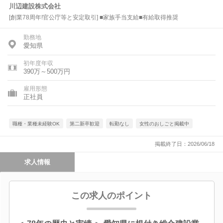
川辺建設株式会社
[創業78周年!官公庁等と安定取引] ■家族手当支給■有給取得推奨
勤務地
愛知県
初年度年収
390万～500万円
雇用形態
正社員
職種・業種未経験OK
第二新卒歓迎
転勤なし
女性のおしごと掲載中
掲載終了日：2026/06/18
求人情報
この求人のポイント