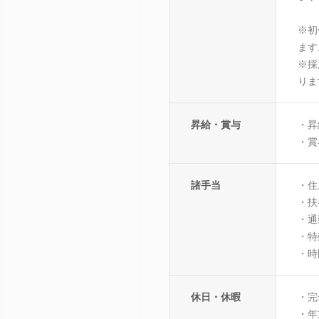
※初
ます
※採
りま
昇給・賞与
・昇
・賞
諸手当
・住
・扶
・通
・特
・時
休日・休暇
・完
・年