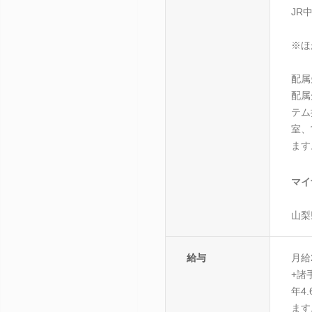
JR
※ほ
配属
配属
テム
室、
ます
マイ
山梨
給与
月給
+諸
年4
ます