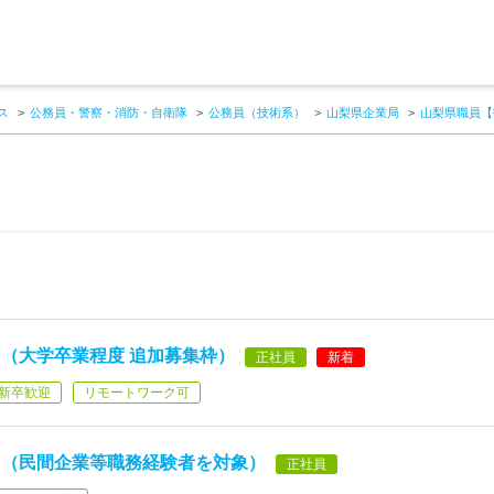
ス
公務員・警察・消防・自衛隊
公務員（技術系）
山梨県企業局
山梨県職員【
（大学卒業程度 追加募集枠）
正社員
新着
新卒歓迎
リモートワーク可
】（民間企業等職務経験者を対象）
正社員