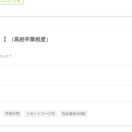
ートワーク可
）】（高校卒業程度）
せんか？
学歴不問
リモートワーク可
完全週休2日制