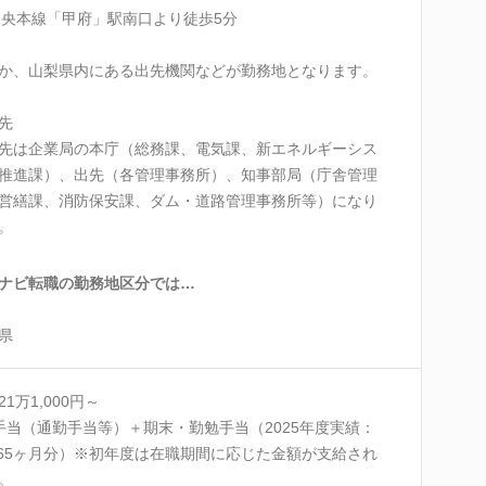
中央本線「甲府」駅南口より徒歩5分
か、山梨県内にある出先機関などが勤務地となります。
先
先は企業局の本庁（総務課、電気課、新エネルギーシス
推進課）、出先（各管理事務所）、知事部局（庁舎管理
営繕課、消防保安課、ダム・道路管理事務所等）になり
。
ナビ転職の勤務地区分では…
県
21万1,000円～
手当（通勤手当等）＋期末・勤勉手当（2025年度実績：
.65ヶ月分）※初年度は在職期間に応じた金額が支給され
。