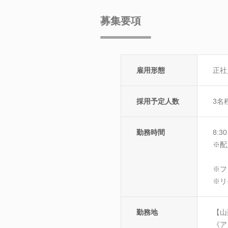
募集要項
雇用形態
正社
採用予定人数
3名
勤務時間
8:3
※配
※フ
※リ
勤務地
【山
《ア