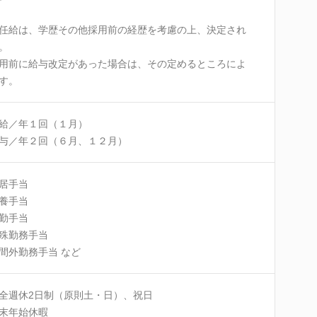
任給は、学歴その他採用前の経歴を考慮の上、決定され
。
用前に給与改定があった場合は、その定めるところによ
す。
給／年１回（１月）
与／年２回（６月、１２月）
居手当
養手当
勤手当
殊勤務手当
間外勤務手当 など
全週休2日制（原則土・日）、祝日
末年始休暇