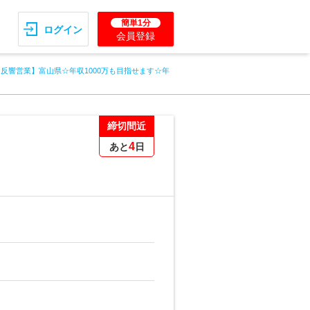
簡単1分
ログイン
会員登録
【反響営業】富山県☆年収1000万も目指せます☆年
締切間近
4
あと
日