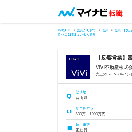
転職TOP
営業から探す
営業
営業・代理
間休日115日☆の求人情報
【反響営業】富
ViVi不動産株式
売上の8～15％をイン
勤務地
富山県
初年度年収
300万～1000万円
雇用形態
正社員