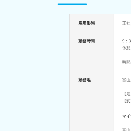
雇用形態
正社
勤務時間
9：3
休憩
時間
勤務地
富山
【雇
【変
マイ
富山