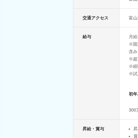
交通アクセス
富山
給与
月給2
※固
含み
※超
※経
※試
初年
30
昇給・賞与
昇
賞