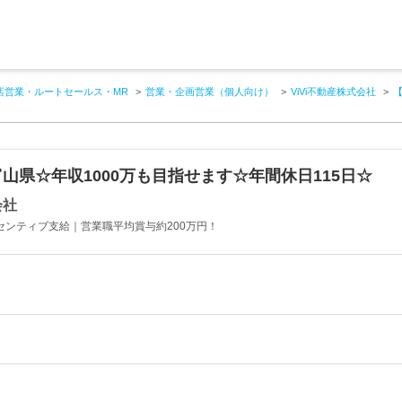
店営業・ルートセールス・MR
営業・企画営業（個人向け）
ViVi不動産株式会社
山県☆年収1000万も目指せます☆年間休日115日☆
会社
センティブ支給｜営業職平均賞与約200万円！