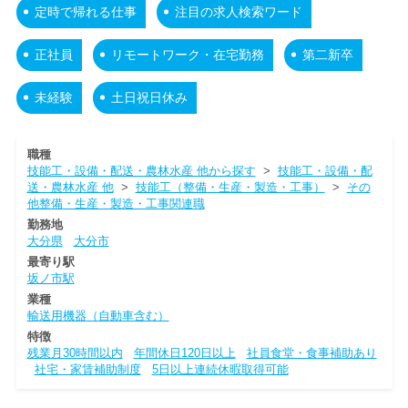
定時で帰れる仕事
注目の求人検索ワード
正社員
リモートワーク・在宅勤務
第二新卒
未経験
土日祝日休み
職種
技能工・設備・配送・農林水産 他から探す
>
技能工・設備・配
送・農林水産 他
>
技能工（整備・生産・製造・工事）
>
その
他整備・生産・製造・工事関連職
勤務地
大分県
大分市
最寄り駅
坂ノ市駅
業種
輸送用機器（自動車含む）
特徴
残業月30時間以内
年間休日120日以上
社員食堂・食事補助あり
社宅・家賃補助制度
5日以上連続休暇取得可能