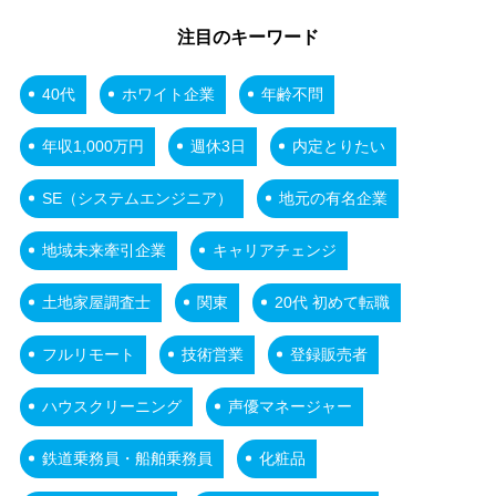
注目のキーワード
40代
ホワイト企業
年齢不問
年収1,000万円
週休3日
内定とりたい
SE（システムエンジニア）
地元の有名企業
地域未来牽引企業
キャリアチェンジ
土地家屋調査士
関東
20代 初めて転職
フルリモート
技術営業
登録販売者
ハウスクリーニング
声優マネージャー
鉄道乗務員・船舶乗務員
化粧品