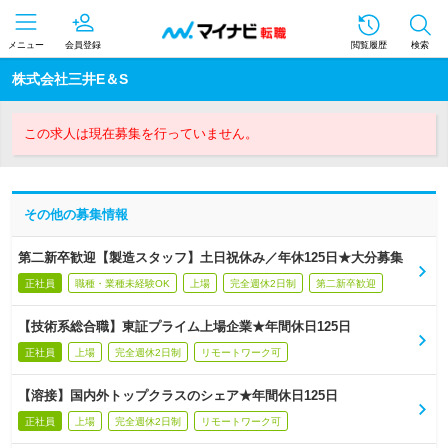
メニュー
会員登録
閲覧履歴
検索
株式会社三井E＆S
この求人は現在募集を行っていません。
その他の募集情報
第二新卒歓迎【製造スタッフ】土日祝休み／年休125日★大分募集
正社員
職種・業種未経験OK
上場
完全週休2日制
第二新卒歓迎
【技術系総合職】東証プライム上場企業★年間休日125日
正社員
上場
完全週休2日制
リモートワーク可
【溶接】国内外トップクラスのシェア★年間休日125日
正社員
上場
完全週休2日制
リモートワーク可