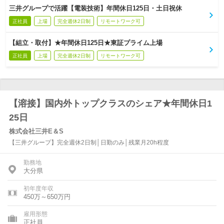
三井グループで活躍【電装技術】年間休日125日・土日祝休
正社員
上場
完全週休2日制
リモートワーク可
【組立・取付】★年間休日125日★東証プライム上場
正社員
上場
完全週休2日制
リモートワーク可
【溶接】国内外トップクラスのシェア★年間休日1
25日
株式会社三井E＆S
【三井グループ】完全週休2日制│日勤のみ│残業月20h程度
勤務地
大分県
初年度年収
450万～650万円
雇用形態
正社員