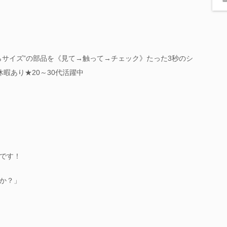
らサイズ”の部品を《見て→触って→チェック》たった3秒のシ
暇あり★20～30代活躍中
です！
か？」