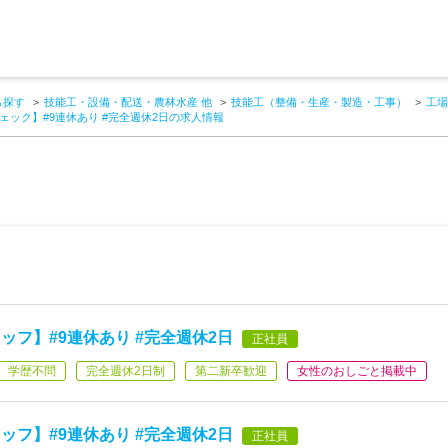
ら探す
技能工・設備・配送・農林水産 他
技能工（整備・生産・製造・工事）
工場
ック】#9連休あり #完全週休2日の求人情報
フ】#9連休あり #完全週休2日
正社員
学歴不問
完全週休2日制
第二新卒歓迎
女性のおしごと掲載中
フ】#9連休あり #完全週休2日
正社員