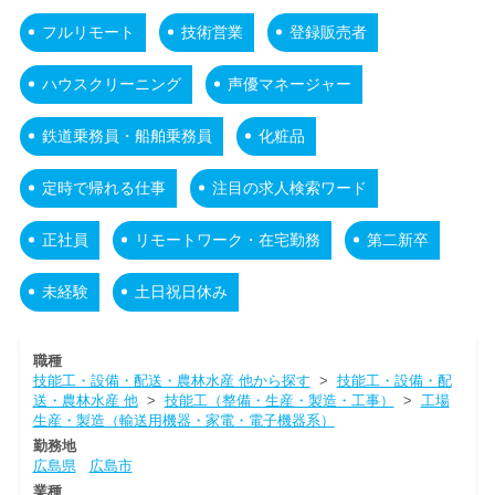
フルリモート
技術営業
登録販売者
ハウスクリーニング
声優マネージャー
鉄道乗務員・船舶乗務員
化粧品
定時で帰れる仕事
注目の求人検索ワード
正社員
リモートワーク・在宅勤務
第二新卒
未経験
土日祝日休み
職種
技能工・設備・配送・農林水産 他から探す
>
技能工・設備・配
送・農林水産 他
>
技能工（整備・生産・製造・工事）
>
工場
生産・製造（輸送用機器・家電・電子機器系）
勤務地
広島県
広島市
業種