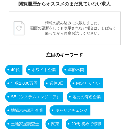
閲覧履歴からオススメのまだ見ていない求人
情報の読み込みに失敗しました。
画面の更新をしても表示されない場合は、しばらく
経ってから再度お試しください。
注目のキーワード
40代
ホワイト企業
年齢不問
年収1,000万円
週休3日
内定とりたい
SE（システムエンジニア）
地元の有名企業
地域未来牽引企業
キャリアチェンジ
土地家屋調査士
関東
20代 初めて転職