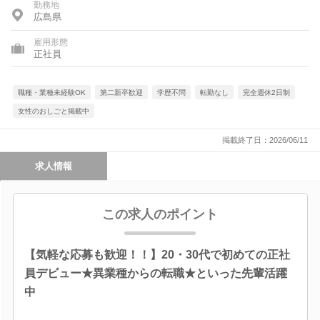
勤務地
広島県
雇用形態
正社員
職種・業種未経験OK
第二新卒歓迎
学歴不問
転勤なし
完全週休2日制
女性のおしごと掲載中
掲載終了日：2026/06/11
求人情報
この求人のポイント
【気軽な応募も歓迎！！】20・30代で初めての正社
員デビュー★異業種からの転職★といった先輩活躍
中