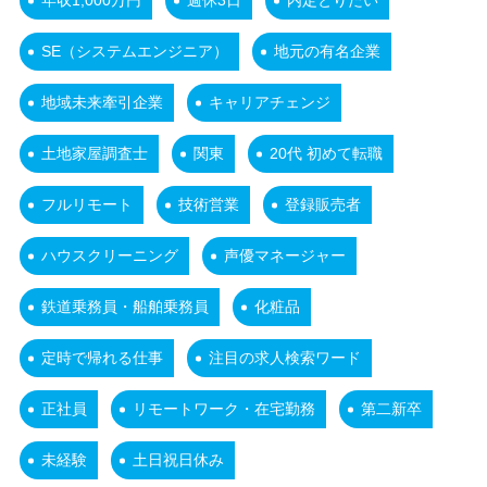
年収1,000万円
週休3日
内定とりたい
SE（システムエンジニア）
地元の有名企業
地域未来牽引企業
キャリアチェンジ
土地家屋調査士
関東
20代 初めて転職
フルリモート
技術営業
登録販売者
ハウスクリーニング
声優マネージャー
鉄道乗務員・船舶乗務員
化粧品
定時で帰れる仕事
注目の求人検索ワード
正社員
リモートワーク・在宅勤務
第二新卒
未経験
土日祝日休み