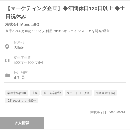
【マーケティング企画】◆年間休日120日以上 ◆土
日祝休み
株式会社MonotaRO
商品2,200万点超/900万人利用のBtoBオンラインストアを開発/運営
勤務地
大阪府
初年度年収
500万～1000万円
雇用形態
正社員
業種未経験OK
上場
第二新卒歓迎
リモートワーク可
完全週休2日制
女性のおしごと掲載中
掲載終了日：2026/05/14
求人情報