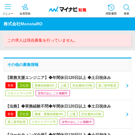
メニュー
会員登録
閲覧履歴
検索
株式会社MonotaRO
この求人は現在募集を行っていません。
その他の募集情報
【業務支援エンジニア】◆年間休日120日以上 ◆土日祝休み
新着
正社員
業種未経験OK
上場
完全週休2日制
第二新卒歓迎
リモートワーク可
女性のおしごと掲載中
【法務】◆実務経験不問◆年間休日120日以上 ◆土日祝休み
新着
正社員
職種・業種未経験OK
上場
完全週休2日制
第二新卒歓迎
リモートワーク可
女性のおしごと掲載中
【マーケティング企画】◆年間休日120日以上 ◆土日祝休み