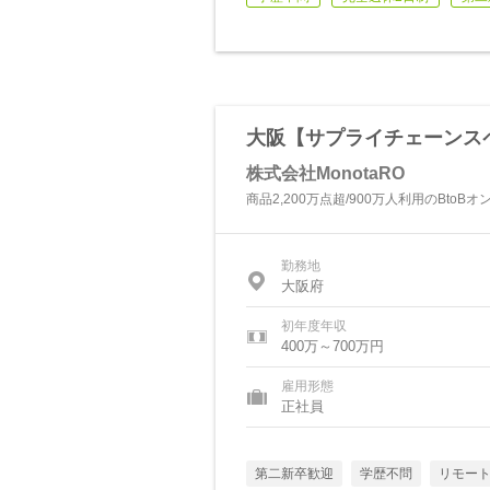
大阪【サプライチェーンス
株式会社MonotaRO
商品2,200万点超/900万人利用のBto
勤務地
大阪府
初年度年収
400万～700万円
雇用形態
正社員
第二新卒歓迎
学歴不問
リモー