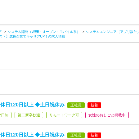
ア
システム開発（WEB・オープン・モバイル系）
システムエンジニア（アプリ設計
スト】成長企業でキャリアUP！の求人情報
日120日以上 ◆土日祝休み
正社員
新着
2日制
第二新卒歓迎
リモートワーク可
女性のおしごと掲載中
日120日以上 ◆土日祝休み
正社員
新着