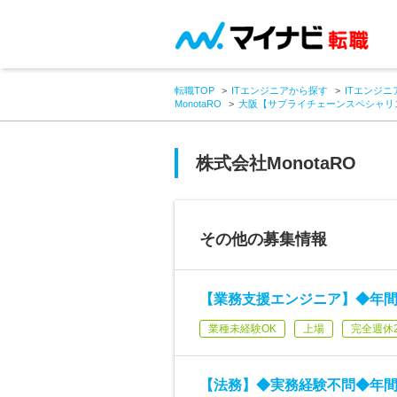
転職TOP
ITエンジニアから探す
ITエンジニ
MonotaRO
大阪【サプライチェーンスペシャリ
株式会社MonotaRO
その他の募集情報
【業務支援エンジニア】◆年間休
業種未経験OK
上場
完全週休
【法務】◆実務経験不問◆年間休