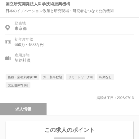
国立研究開発法人科学技術振興機構
日本のイノベーション政策と研究現場・研究者をつなぐ公的機関
勤務地
東京都
初年度年収
660万～900万円
雇用形態
契約社員
職種・業種未経験OK
第二新卒歓迎
リモートワーク可
転勤なし
完全週休2日制
掲載終了日：2026/07/13
求人情報
この求人のポイント