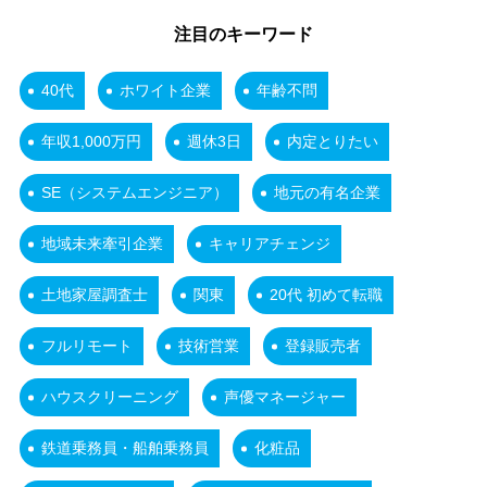
注目のキーワード
40代
ホワイト企業
年齢不問
年収1,000万円
週休3日
内定とりたい
SE（システムエンジニア）
地元の有名企業
地域未来牽引企業
キャリアチェンジ
土地家屋調査士
関東
20代 初めて転職
フルリモート
技術営業
登録販売者
ハウスクリーニング
声優マネージャー
鉄道乗務員・船舶乗務員
化粧品