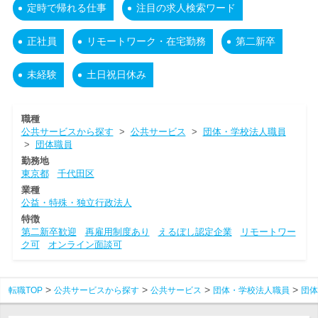
定時で帰れる仕事
注目の求人検索ワード
正社員
リモートワーク・在宅勤務
第二新卒
未経験
土日祝日休み
職種
公共サービスから探す
>
公共サービス
>
団体・学校法人職員
>
団体職員
勤務地
東京都
千代田区
業種
公益・特殊・独立行政法人
特徴
第二新卒歓迎
再雇用制度あり
えるぼし認定企業
リモートワー
ク可
オンライン面談可
転職TOP
公共サービスから探す
公共サービス
団体・学校法人職員
団体