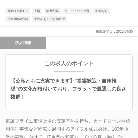
業種未経験OK
上場
学歴不問
リモートワーク可
転勤なし
完全週休2日制
女性のおしごと掲載中
掲載終了日：2026/04/30
求人情報
この求人のポイント
【公私ともに充実できます】“提案歓迎・自律推
奨”の文化が根付いており、フラットで風通しの良さ
抜群！
東証プライム市場上場の安定基盤を持ち、カードローンや信
用保証事業など幅広く展開するアイフル株式会社。100年企
業の実現に向けて、IT企業へ変革をしている真っ最中です。