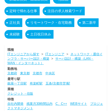
定時で帰れる仕事
注目の求人検索ワード
正社員
リモートワーク・在宅勤務
第二新卒
未経験
土日祝日休み
職種
ITエンジニアから探す
>
ITエンジニア
>
ネットワーク・通信イ
ンフラ・サーバー設計・構築
>
サーバ設計・構築（LAN・
WAN・インターネット）
勤務地
京都府
東京都
京都市
中央区
最寄り駅
銀座一丁目駅
有楽町駅
五条(京都市営)駅
業種
クレジット・信販
特徴
自社内開発
残業月30時間以内
C、C++
WEBサイト
プロジェ
クトマネジメント