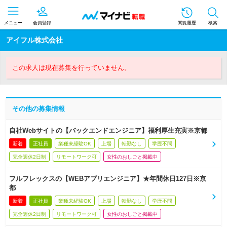
メニュー
会員登録
閲覧履歴
検索
アイフル株式会社
この求人は現在募集を行っていません。
その他の募集情報
自社Webサイトの【バックエンドエンジニア】福利厚生充実※京都
新着
正社員
業種未経験OK
上場
転勤なし
学歴不問
完全週休2日制
リモートワーク可
女性のおしごと掲載中
フルフレックスの【WEBアプリエンジニア】★年間休日127日※京
都
新着
正社員
業種未経験OK
上場
転勤なし
学歴不問
完全週休2日制
リモートワーク可
女性のおしごと掲載中