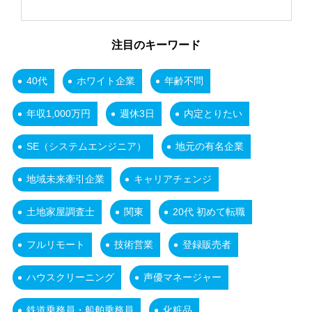
注目のキーワード
40代
ホワイト企業
年齢不問
年収1,000万円
週休3日
内定とりたい
SE（システムエンジニア）
地元の有名企業
地域未来牽引企業
キャリアチェンジ
土地家屋調査士
関東
20代 初めて転職
フルリモート
技術営業
登録販売者
ハウスクリーニング
声優マネージャー
鉄道乗務員・船舶乗務員
化粧品