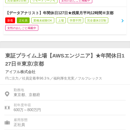
完全週休2日制
リモートワーク可
女性のおしごと掲載中
【データアナリスト】年間休日127日★残業月平均12時間※京都
新着
正社員
業種未経験OK
上場
学歴不問
完全週休2日制
女性のおしごと掲載中
東証プライム上場【AWSエンジニア】★年間休日1
27日※東京/京都
アイフル株式会社
ITに注力／社員定着率96.3％／福利厚生充実／フルフレックス
勤務地
東京都、京都府
初年度年収
600万～800万円
雇用形態
正社員