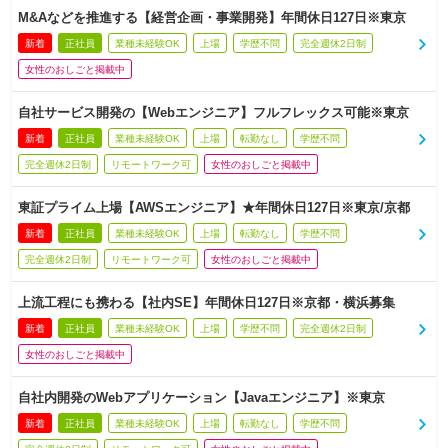
M&Aなどを推進する【経営企画・事業開発】年間休日127日※東京
新着
正社員
業種未経験OK
上場
学歴不問
完全週休2日制
女性のおしごと掲載中
自社サービス開発の【Webエンジニア】フルフレックス可能※東京
新着
正社員
業種未経験OK
上場
転勤なし
学歴不問
完全週休2日制
リモートワーク可
女性のおしごと掲載中
東証プライム上場【AWSエンジニア】★年間休日127日※東京/京都
新着
正社員
業種未経験OK
上場
転勤なし
学歴不問
完全週休2日制
リモートワーク可
女性のおしごと掲載中
上流工程にも携わる【社内SE】年間休日127日※京都・横浜募集
新着
正社員
業種未経験OK
上場
学歴不問
完全週休2日制
女性のおしごと掲載中
自社内開発のWebアプリケーション【Javaエンジニア】※東京
新着
正社員
業種未経験OK
上場
転勤なし
学歴不問