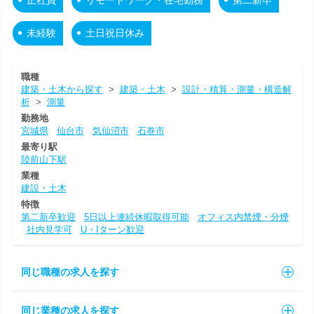
未経験
土日祝日休み
職種
建築・土木から探す
>
建築・土木
>
設計・積算・測量・構造解
析
>
測量
勤務地
宮城県
仙台市
気仙沼市
石巻市
最寄り駅
陸前山下駅
業種
建設・土木
特徴
第二新卒歓迎
5日以上連続休暇取得可能
オフィス内禁煙・分煙
社内見学可
U・Iターン歓迎
同じ職種の求人を探す
同じ業種の求人を探す