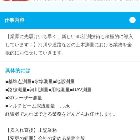
仕事内容
【業界に先駆けいち早く、新しい3D計測技術も積極的に導入
しています！】河川や道路などの土木測量における業務を全
般的にお任せしていきます。
具体的には
■基準点測量■水準測量■地形測量
■路線測量■河川測量■用地測量■UAV測量
■3Dレーザー測量
■マルチビーム深浅測量 …etc
経験者であればできる業務をどんどんお任せします。
【雇入れ直後】上記業務
【変更の範囲】会社の定める業務全般