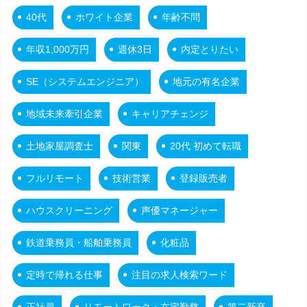
40代
ホワイト企業
年齢不問
年収1,000万円
週休3日
内定とりたい
SE（システムエンジニア）
地元の有名企業
地域未来牽引企業
キャリアチェンジ
土地家屋調査士
関東
20代 初めて転職
フルリモート
技術営業
登録販売者
ハウスクリーニング
声優マネージャー
鉄道乗務員・船舶乗務員
化粧品
定時で帰れる仕事
注目の求人検索ワード
正社員
リモートワーク・在宅勤務
第二新卒