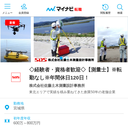
メニュー
会員登録
閲覧履歴
検索
新着
◇経験者・資格者歓迎◇【測量士】※転
勤なし※年間休日120日！
株式会社佐藤土木測量設計事務所
東北エリアで実績を積み重ねてきた創業50年の老舗企業
勤務地
宮城県
初年度年収
600万～800万円