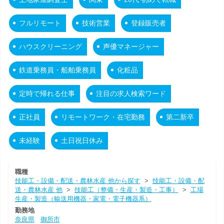
フルリモート
技術営業
登録販売者
ハウスクリーニング
声優マネージャー
鉄道乗務員・船舶乗務員
化粧品
定時で帰れる仕事
注目の求人検索ワード
正社員
リモートワーク・在宅勤務
第二新卒
未経験
土日祝日休み
職種
技能工・設備・配送・農林水産 他から探す
>
技能工・設備・配
送・農林水産 他
>
技能工（整備・生産・製造・工事）
>
工場
生産・製造（輸送用機器・家電・電子機器系）
勤務地
奈良県
御所市