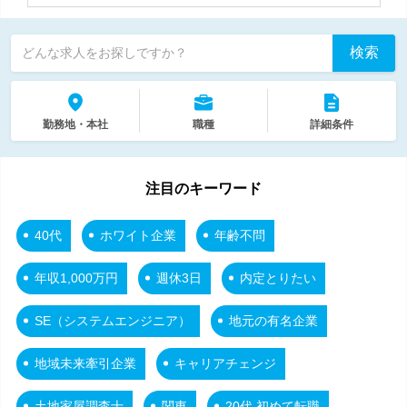
検索
どんな求人をお探しですか？
勤務地・本社
職種
詳細条件
注目のキーワード
40代
ホワイト企業
年齢不問
年収1,000万円
週休3日
内定とりたい
SE（システムエンジニア）
地元の有名企業
地域未来牽引企業
キャリアチェンジ
土地家屋調査士
関東
20代 初めて転職