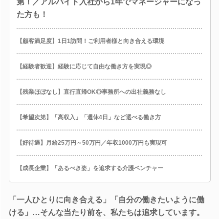
第！／アルバイト入社から1年でマネージャーになっ
た方も！
【顧客満足度】1日1訪問！ご利用者様と向き合える環境
【経験者歓迎】経験に応じて自由な働き方を実現◎
【残業ほぼなし】直行直帰OK◎事務所への出社義務なし
【希望次第】「高収入」「週休4日」など選べる働き方
【好待遇】月給25万円～50万円／年収1000万円も実現可
【成長企業】「あるべき姿」を追求する介護ベンチャー
「一人ひとりに向き合える」「自分の働きたいように働
ける」…そんな当たり前を、私たちは追求しています。