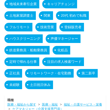
地域未来牽引企業
キャリアチェンジ
土地家屋調査士
関東
20代 初めて転職
フルリモート
技術営業
登録販売者
ハウスクリーニング
声優マネージャー
鉄道乗務員・船舶乗務員
化粧品
定時で帰れる仕事
注目の求人検索ワード
正社員
リモートワーク・在宅勤務
第二新卒
未経験
土日祝日休み
職種
医療・福祉から探す
>
医療・福祉
>
福祉・介護サービス・栄養
>
ケアマネジャー（介護支援専門員）