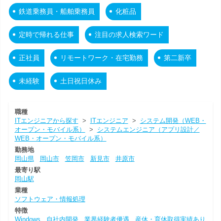
鉄道乗務員・船舶乗務員
化粧品
定時で帰れる仕事
注目の求人検索ワード
正社員
リモートワーク・在宅勤務
第二新卒
未経験
土日祝日休み
職種
ITエンジニアから探す
>
ITエンジニア
>
システム開発（WEB・
オープン・モバイル系）
>
システムエンジニア（アプリ設計／
WEB・オープン・モバイル系）
勤務地
岡山県
岡山市
笠岡市
新見市
井原市
最寄り駅
岡山駅
業種
ソフトウェア・情報処理
特徴
Windows
自社内開発
業界経験者優遇
産休・育休取得実績あり