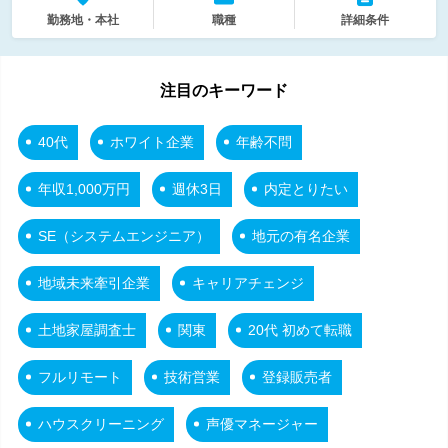
勤務地・本社
職種
詳細条件
注目のキーワード
40代
ホワイト企業
年齢不問
年収1,000万円
週休3日
内定とりたい
SE（システムエンジニア）
地元の有名企業
地域未来牽引企業
キャリアチェンジ
土地家屋調査士
関東
20代 初めて転職
フルリモート
技術営業
登録販売者
ハウスクリーニング
声優マネージャー