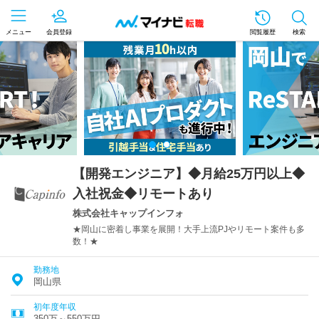
メニュー
会員登録
閲覧履歴
検索
【開発エンジニア】◆月給25万円以上◆
入社祝金◆リモートあり
株式会社キャップインフォ
★岡山に密着し事業を展開！大手上流PJやリモート案件も多
数！★
勤務地
岡山県
初年度年収
350万～550万円