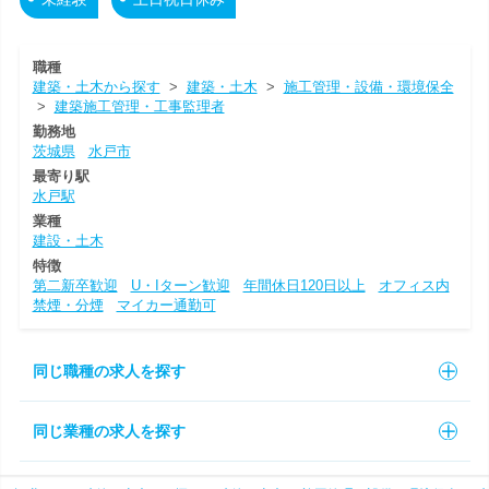
職種
建築・土木から探す
>
建築・土木
>
施工管理・設備・環境保全
>
建築施工管理・工事監理者
勤務地
茨城県
水戸市
最寄り駅
水戸駅
業種
建設・土木
特徴
第二新卒歓迎
U・Iターン歓迎
年間休日120日以上
オフィス内
禁煙・分煙
マイカー通勤可
同じ職種の求人を探す
同じ業種の求人を探す