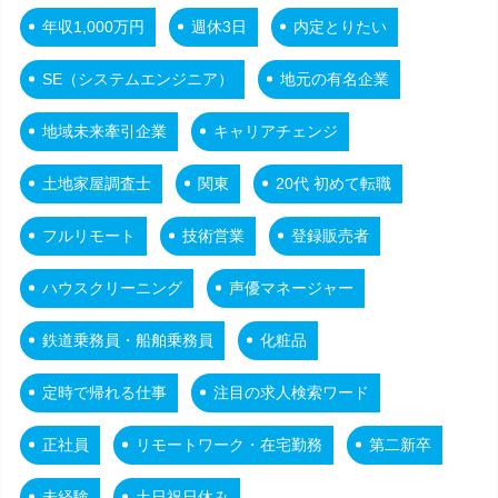
年収1,000万円
週休3日
内定とりたい
SE（システムエンジニア）
地元の有名企業
地域未来牽引企業
キャリアチェンジ
土地家屋調査士
関東
20代 初めて転職
フルリモート
技術営業
登録販売者
ハウスクリーニング
声優マネージャー
鉄道乗務員・船舶乗務員
化粧品
定時で帰れる仕事
注目の求人検索ワード
正社員
リモートワーク・在宅勤務
第二新卒
未経験
土日祝日休み