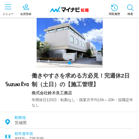
メニュー
会員登録
閲覧履歴
検索
働きやすさを求める方必見！完週休2日
制（土日）の【施工管理】
株式会社鈴木良工務店
年間休日120日・転勤なし・残業月平均10h～20h・役職定年
なし
勤務地
茨城県
初年度年収
403万～775万円