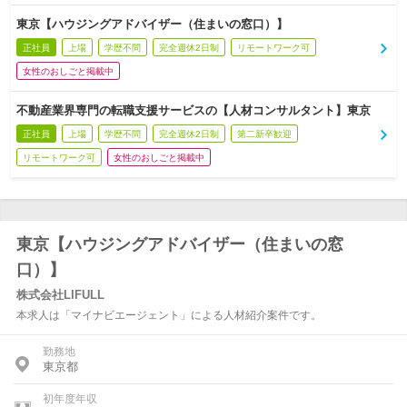
東京【ハウジングアドバイザー（住まいの窓口）】
正社員
上場
学歴不問
完全週休2日制
リモートワーク可
女性のおしごと掲載中
不動産業界専門の転職支援サービスの【人材コンサルタント】東京
正社員
上場
学歴不問
完全週休2日制
第二新卒歓迎
リモートワーク可
女性のおしごと掲載中
東京【ハウジングアドバイザー（住まいの窓
口）】
株式会社LIFULL
本求人は「マイナビエージェント」による人材紹介案件です。
勤務地
東京都
初年度年収