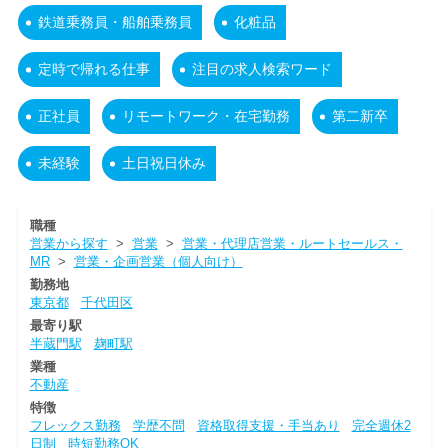
鉄道乗務員・船舶乗務員
化粧品
定時で帰れる仕事
注目の求人検索ワード
正社員
リモートワーク・在宅勤務
第二新卒
未経験
土日祝日休み
職種
営業から探す
>
営業
>
営業・代理店営業・ルートセールス・
MR
>
営業・企画営業（個人向け）
勤務地
東京都
千代田区
最寄り駅
半蔵門駅
麹町駅
業種
不動産
特徴
フレックス勤務
学歴不問
資格取得支援・手当あり
完全週休2
日制
時短勤務OK