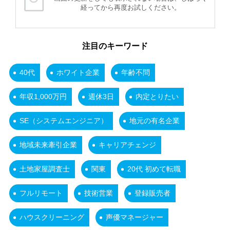
経ってから再度お試しください。
注目のキーワード
40代
ホワイト企業
年齢不問
年収1,000万円
週休3日
内定とりたい
SE（システムエンジニア）
地元の有名企業
地域未来牽引企業
キャリアチェンジ
土地家屋調査士
関東
20代 初めて転職
フルリモート
技術営業
登録販売者
ハウスクリーニング
声優マネージャー