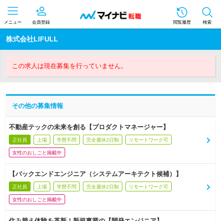
メニュー
会員登録
閲覧履歴
検索
株式会社LIFULL
この求人は現在募集を行っていません。
その他の募集情報
不動産テックの未来を創る【プロダクトマネージャー】
正社員
上場
学歴不問
完全週休2日制
リモートワーク可
女性のおしごと掲載中
【バックエンドエンジニア（システムアーキテクト候補）】
正社員
上場
学歴不問
完全週休2日制
リモートワーク可
女性のおしごと掲載中
住み替え体験を革新！新規事業の【開発エンジニア】