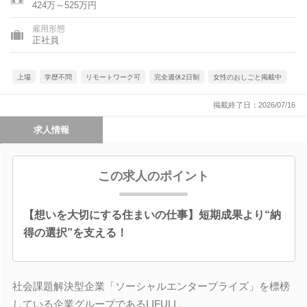
424万～525万円
雇用形態
正社員
上場
学歴不問
リモートワーク可
完全週休2日制
女性のおしごと掲載中
掲載終了日：2026/07/16
求人情報
この求人のポイント
【想いを大切にする住まいの仕事】短期成果より“納
得の選択”を支える！
社会課題解決型企業「ソーシャルエンタープライズ」を標榜
している企業グループであるLIFULL。