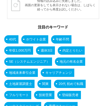
情報の読み込みに失敗しました。
画面の更新をしても表示されない場合は、しばらく
経ってから再度お試しください。
注目のキーワード
40代
ホワイト企業
年齢不問
年収1,000万円
週休3日
内定とりたい
SE（システムエンジニア）
地元の有名企業
地域未来牽引企業
キャリアチェンジ
土地家屋調査士
関東
20代 初めて転職
フルリモート
技術営業
登録販売者
ハウスクリーニング
声優マネージャー