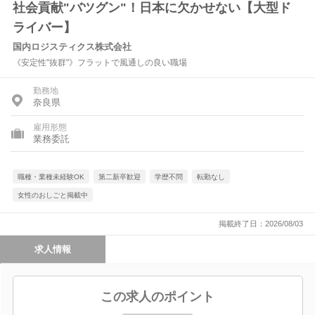
社会貢献"バツグン"！日本に欠かせない【大型ド
ライバー】
国内ロジスティクス株式会社
《安定性"抜群"》フラットで風通しの良い職場
勤務地
奈良県
雇用形態
業務委託
職種・業種未経験OK
第二新卒歓迎
学歴不問
転勤なし
女性のおしごと掲載中
掲載終了日：2026/08/03
求人情報
この求人のポイント