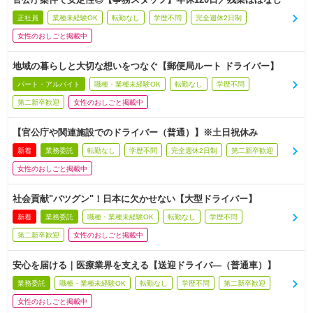
正社員
業種未経験OK
転勤なし
学歴不問
完全週休2日制
女性のおしごと掲載中
地域の暮らしと大切な想いをつなぐ【郵便局ルート ドライバー】
パート・アルバイト
職種・業種未経験OK
転勤なし
学歴不問
第二新卒歓迎
女性のおしごと掲載中
【官公庁や関連施設でのドライバー（普通）】※土日祝休み
新着
業務委託
転勤なし
学歴不問
完全週休2日制
第二新卒歓迎
女性のおしごと掲載中
社会貢献"バツグン"！日本に欠かせない【大型ドライバー】
新着
業務委託
職種・業種未経験OK
転勤なし
学歴不問
第二新卒歓迎
女性のおしごと掲載中
安心を届ける｜医療業界を支える【送迎ドライバ―（普通車）】
業務委託
職種・業種未経験OK
転勤なし
学歴不問
第二新卒歓迎
女性のおしごと掲載中