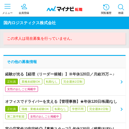
メニュー
会員登録
閲覧履歴
検索
国内ロジスティクス株式会社
この求人は現在募集を行っていません。
その他の募集情報
経験が光る【経理（リーダー候補）】※年休120日／月給35万～♪
正社員
業種未経験OK
転勤なし
完全週休2日制
女性のおしごと掲載中
オフィスでドライバーを支える【管理事務】★年休120日/転勤なし
正社員
職種・業種未経験OK
転勤なし
学歴不問
完全週休2日制
第二新卒歓迎
女性のおしごと掲載中
官公庁案件で安定性◎【事務スタッフ】年休120日／残業ほぼなし