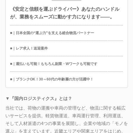
《安定と信頼を運ぶドライバー》あなたのハンドル
が、業務をスムーズに動かす力になります――。
■｜日本全国の“運ぶ力”を支える総合物流パートナー
■｜レア求人！送迎案件
■｜週払いも可能！もちろん副業・Wワークも可能です
■｜ブランクOK！30～60代の年齢層の方が活躍中！
▼『国内ロジスティクス』とは？
当社では、荷物の運搬や車両の管理など、物流に関する幅広
いサービスを提供。軽貨物運送、車両運行管理、利用運送、
そして人材派遣の4つの事業を展開し、企業や地域の「モノを
運ぶ」を支えています。近畿エリアや関東エリアをはじめ、