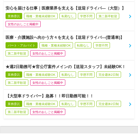
安心を届ける仕事｜医療業界を支える【送迎ドライバ―（大型）】
業務委託
職種・業種未経験OK
転勤なし
学歴不問
第二新卒歓迎
女性のおしごと掲載中
医療・介護施設へ向かう方々を支える【送迎ドライバ―(普通車)】
パート・アルバイト
職種・業種未経験OK
転勤なし
学歴不問
第二新卒歓迎
女性のおしごと掲載中
★週2日勤務可★官公庁案件メインの【送迎スタッフ】未経験OK！
業務委託
職種・業種未経験OK
転勤なし
学歴不問
完全週休2日制
第二新卒歓迎
女性のおしごと掲載中
【大型車ドライバー】急募！！即日勤務可能！！
業務委託
職種・業種未経験OK
転勤なし
学歴不問
完全週休2日制
第二新卒歓迎
女性のおしごと掲載中