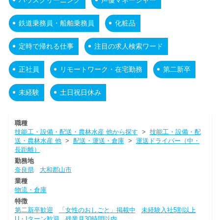
鉄道乗務員・船舶乗務員
化粧品
定時で帰れる仕事
注目の求人検索ワード
正社員
リモートワーク・在宅勤務
第二新卒
未経験
土日祝日休み
職種
技能工・設備・配送・農林水産 他から探す
>
技能工・設備・配
送・農林水産 他
>
配送・運送・倉庫
>
運送ドライバー（中・
長距離）
勤務地
奈良県
大和郡山市
業種
物流・倉庫
特徴
第二新卒歓迎
「女性のおしごと」掲載中
未経験入社5割以上
U・Iターン歓迎
残業月30時間以内