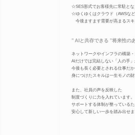
☆SES形式でお客様先に常駐と
☆ゆくゆくはクラウド（AWSな
今後ますます需要が高まるスキ
” AIと共存できる ”将来性の
ネットワークやインフラの構築・
AIだけでは完結しない「人の手
今後も長く必要とされる仕事だか
身につけたスキルは一生モノの財
また、社員の声を反映した
制度づくりに力を入れています。
サポートする体制が整っているた
安心して新しい一歩を踏み出せま