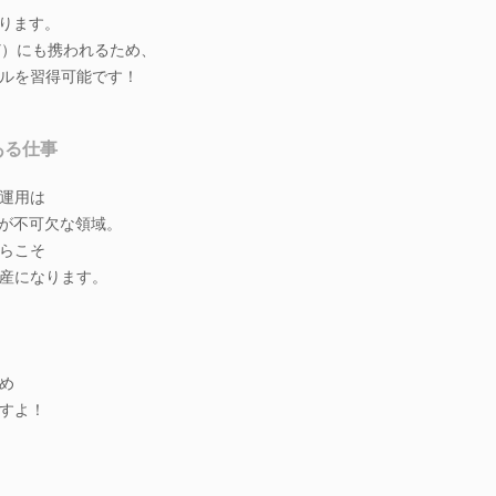
なります。
ど）にも携われるため、
ルを習得可能です！
ある仕事
運用は
」が不可欠な領域。
らこそ
産になります。
め
すよ！