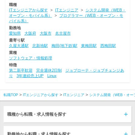
職種
ITエンジニアから探す
>
ITエンジニア
>
システム開発（WEB・
オープン・モバイル系）
>
プログラマー（WEB・オープン・モ
バイル系）
勤務地
愛知県
大阪府
大阪市
名古屋市
最寄り駅
久屋大通駅
北新地駅
梅田(地下鉄)駅
東梅田駅
西梅田駅
業種
ソフトウェア・情報処理
特徴
第二新卒歓迎
完全週休2日制
ジョブローテ・ジョブチェンジあ
り
3年連続売上UP
Linux
転職TOP
ITエンジニアから探す
ITエンジニア
システム開発（WEB・オー
職種から転職・求人情報を探す
勤務地から転職・求人情報を探す