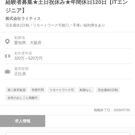
経験者募集★土日祝休み★年間休日120日【ITエン
ジニア】
株式会社ラミティス
完全週休2日制／リモートワーク可能◎／手厚い福利厚生あり
勤務地
愛知県、大阪府
初年度年収
320万～620万円
雇用形態
正社員
第二新卒歓迎
学歴不問
リモートワーク可
転勤なし
完全週休2日制
女性のおしごと掲載中
掲載終了日：2026/07/30
求人情報