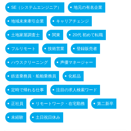
SE（システムエンジニア）
地元の有名企業
地域未来牽引企業
キャリアチェンジ
土地家屋調査士
関東
20代 初めて転職
フルリモート
技術営業
登録販売者
ハウスクリーニング
声優マネージャー
鉄道乗務員・船舶乗務員
化粧品
定時で帰れる仕事
注目の求人検索ワード
正社員
リモートワーク・在宅勤務
第二新卒
未経験
土日祝日休み