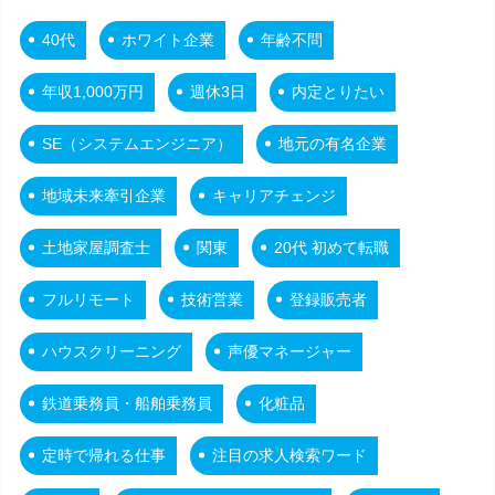
40代
ホワイト企業
年齢不問
年収1,000万円
週休3日
内定とりたい
SE（システムエンジニア）
地元の有名企業
地域未来牽引企業
キャリアチェンジ
土地家屋調査士
関東
20代 初めて転職
フルリモート
技術営業
登録販売者
ハウスクリーニング
声優マネージャー
鉄道乗務員・船舶乗務員
化粧品
定時で帰れる仕事
注目の求人検索ワード