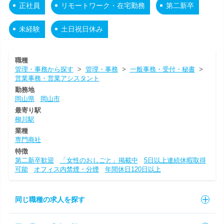
正社員
リモートワーク・在宅勤務
第二新卒
未経験
土日祝日休み
職種
管理・事務から探す
>
管理・事務
>
一般事務・受付・秘書
>
営業事務・営業アシスタント
勤務地
岡山県
岡山市
最寄り駅
柳川駅
業種
専門商社
特徴
第二新卒歓迎
「女性のおしごと」掲載中
5日以上連続休暇取得
可能
オフィス内禁煙・分煙
年間休日120日以上
同じ職種の求人を探す