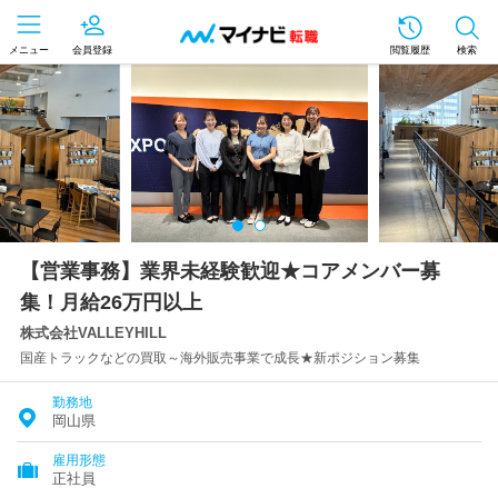
メニュー
会員登録
閲覧履歴
検索
【営業事務】業界未経験歓迎★コアメンバー募
集！月給26万円以上
株式会社VALLEYHILL
国産トラックなどの買取～海外販売事業で成長★新ポジション募集
勤務地
岡山県
雇用形態
正社員