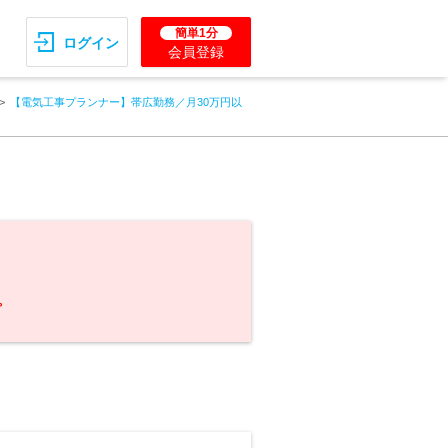
簡単1分
ログイン
会員登録
【電気工事プランナー】帯広勤務／月30万円以
。