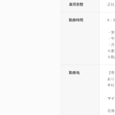
雇用形態
正社
勤務時間
8：
・実
・平
・月
※案
※勤
勤務地
【帯
あり
本社
マイ
北海