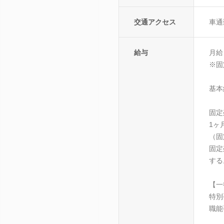
交通アクセス
車通
給与
月給
※固
基本
固定
1ヶ
（固
固定
する
【一
特別
職能