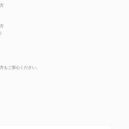
方
方
）
級
方もご安心ください。