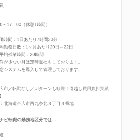
員
30～17：00（休憩1時間）
働時間：1日あたり7時間30分
均勤務日数：1ヶ月あたり20日～22日
平均残業時間：20時間
件が少ない月は定時退社もしております。
怠システムを導入して管理しております。
広市／転勤なし／UIターンも歓迎！引越し費用負担実績
】
：北海道帯広市西九条北３丁目３番地
ナビ転職の勤務地区分では…
道