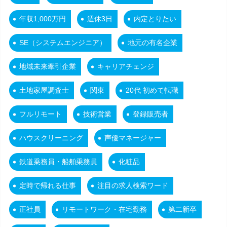
年収1,000万円
週休3日
内定とりたい
SE（システムエンジニア）
地元の有名企業
地域未来牽引企業
キャリアチェンジ
土地家屋調査士
関東
20代 初めて転職
フルリモート
技術営業
登録販売者
ハウスクリーニング
声優マネージャー
鉄道乗務員・船舶乗務員
化粧品
定時で帰れる仕事
注目の求人検索ワード
正社員
リモートワーク・在宅勤務
第二新卒