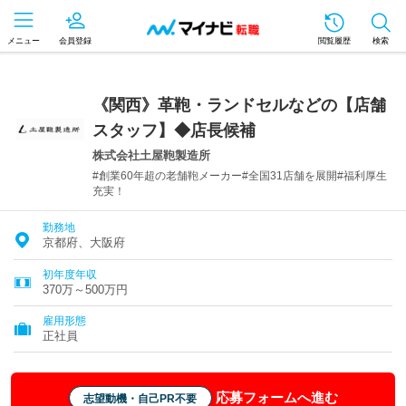
メニュー
会員登録
閲覧履歴
検索
《関西》革鞄・ランドセルなどの【店舗
スタッフ】◆店長候補
株式会社土屋鞄製造所
#創業60年超の老舗鞄メーカー#全国31店舗を展開#福利厚生
充実！
勤務地
京都府、大阪府
初年度年収
370万～500万円
雇用形態
正社員
応募フォームへ進む
志望動機・自己PR不要