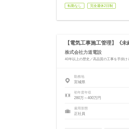
転勤なし
完全週休2日制
【電気工事施工管理】《未経
株式会社力道電設
40年以上の歴史／高品質の工事を手掛け
勤務地
宮城県
初年度年収
280万～400万円
雇用形態
正社員