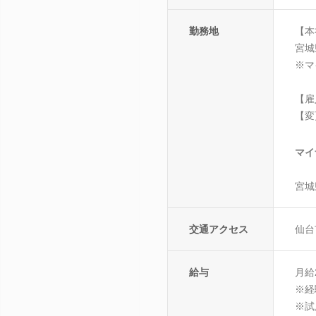
勤務地
【本
宮城
※マ
【雇
【変
マイ
宮城
交通アクセス
仙台
給与
月給2
※経
※試