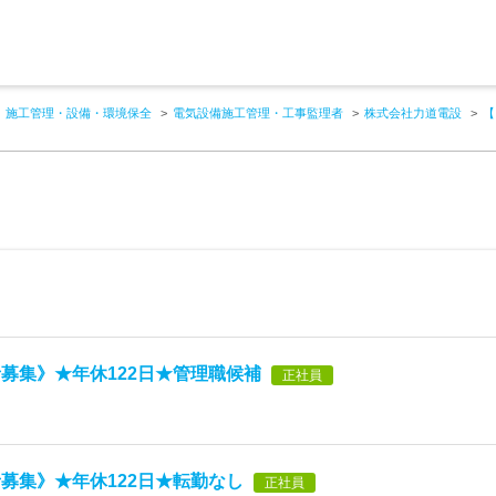
施工管理・設備・環境保全
電気設備施工管理・工事監理者
株式会社力道電設
【
募集》★年休122日★管理職候補
正社員
募集》★年休122日★転勤なし
正社員