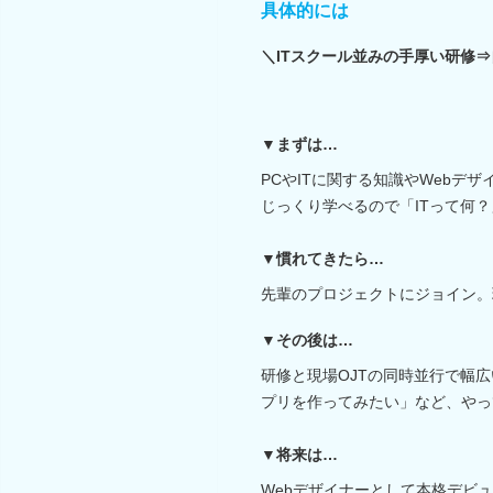
具体的には
＼ITスクール並みの手厚い研修
▼まずは…
PCやITに関する知識やWebデ
じっくり学べるので「ITって何？
▼慣れてきたら…
先輩のプロジェクトにジョイン。
▼その後は…
研修と現場OJTの同時並行で幅
プリを作ってみたい」など、やっ
▼将来は…
Webデザイナーとして本格デビ