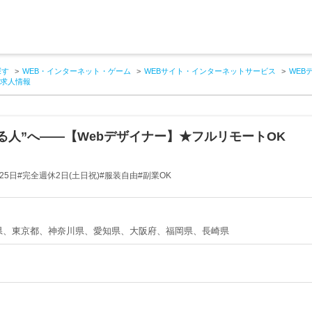
探す
WEB・インターネット・ゲーム
WEBサイト・インターネットサービス
WEB
の求人情報
る人”へ――【Webデザイナー】★フルリモートOK
5日#完全週休2日(土日祝)#服装自由#副業OK
県、東京都、神奈川県、愛知県、大阪府、福岡県、長崎県