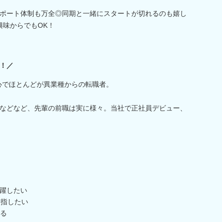
ポート体制も万全◎同期と一緒にスタートが切れるのも嬉し
興味からでもOK！
！／
中心でほとんどが異業種からの転職者。
などなど、先輩の前職は実に様々。当社で正社員デビュー、
活躍したい
目指したい
る