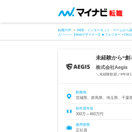
転職TOP
WEB・インターネット・ゲームから
人”へ――【Webデザイナー】★フルリモートOK
未経験から“創
株式会社Aegis
＼未経験歓迎／#年休12
勤務地
茨城県、群馬県、埼玉県、千葉
初年度年収
300万～460万円
雇用形態
正社員