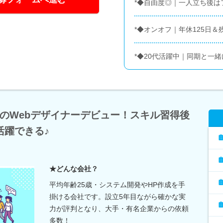
*◆自由度◎｜一人立ち後は
*◆オンオフ｜年休125日＆
*◆20代活躍中｜同期と一緒
のWebデザイナーデビュー！スキル習得後
活躍できる♪
★どんな会社？
平均年齢25歳・システム開発やHP作成を手
掛ける会社です。設立5年目ながら確かな実
力が評判となり、大手・有名企業からの依頼
多数！