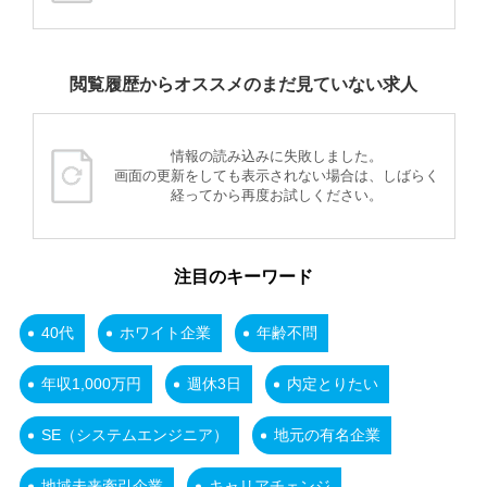
閲覧履歴からオススメのまだ見ていない求人
情報の読み込みに失敗しました。
画面の更新をしても表示されない場合は、しばらく
経ってから再度お試しください。
注目のキーワード
40代
ホワイト企業
年齢不問
年収1,000万円
週休3日
内定とりたい
SE（システムエンジニア）
地元の有名企業
地域未来牽引企業
キャリアチェンジ