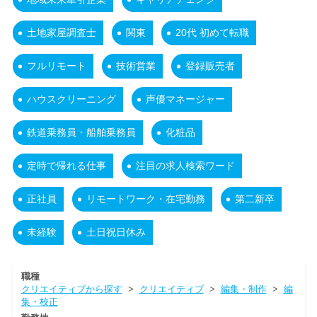
土地家屋調査士
関東
20代 初めて転職
フルリモート
技術営業
登録販売者
ハウスクリーニング
声優マネージャー
鉄道乗務員・船舶乗務員
化粧品
定時で帰れる仕事
注目の求人検索ワード
正社員
リモートワーク・在宅勤務
第二新卒
未経験
土日祝日休み
職種
クリエイティブから探す
>
クリエイティブ
>
編集・制作
>
編
集・校正