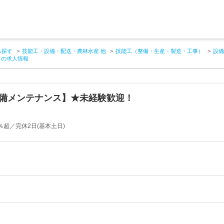
ら探す
技能工・設備・配送・農林水産 他
技能工（整備・生産・製造・工事）
設備
！の求人情報
設備メンテナンス】★未経験歓迎！
超／完休2日(基本土日)