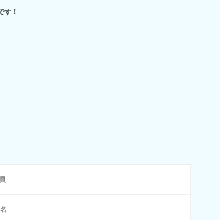
です！
員
3名