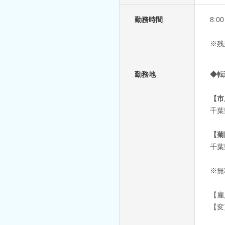
勤務時間
8:
※残
勤務地
◆転
【市
千葉
【菊
千葉
※無
【雇
【変