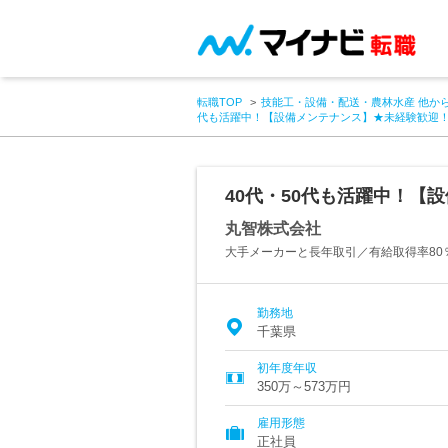
転職TOP
技能工・設備・配送・農林水産 他か
代も活躍中！【設備メンテナンス】★未経験歓迎
40代・50代も活躍中！【
丸智株式会社
大手メーカーと長年取引／有給取得率80％
勤務地
千葉県
初年度年収
350万～573万円
雇用形態
正社員