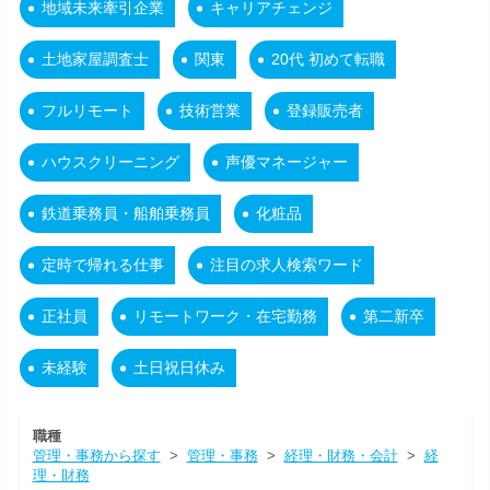
地域未来牽引企業
キャリアチェンジ
土地家屋調査士
関東
20代 初めて転職
フルリモート
技術営業
登録販売者
ハウスクリーニング
声優マネージャー
鉄道乗務員・船舶乗務員
化粧品
定時で帰れる仕事
注目の求人検索ワード
正社員
リモートワーク・在宅勤務
第二新卒
未経験
土日祝日休み
職種
管理・事務から探す
>
管理・事務
>
経理・財務・会計
>
経
理・財務