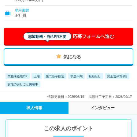
雇用形態
正社員
応募フォームへ進む
志望動機・自己PR不要
気になる
業種未経験OK
上場
第二新卒歓迎
学歴不問
転勤なし
完全週休2日制
女性のおしごと掲載中
情報更新日：2026/06/19
掲載終了予定日：2026/09/17
求人情報
インタビュー
この求人のポイント