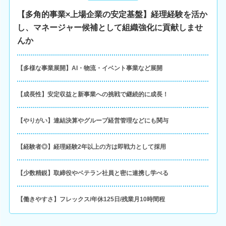
【多角的事業×上場企業の安定基盤】経理経験を活か
し、マネージャー候補として組織強化に貢献しませ
んか
【多様な事業展開】AI・物流・イベント事業など展開
【成長性】安定収益と新事業への挑戦で継続的に成長！
【やりがい】連結決算やグループ経営管理などにも関与
【経験者◎】経理経験2年以上の方は即戦力として採用
【少数精鋭】取締役やベテラン社員と密に連携し学べる
【働きやすさ】フレックス/年休125日/残業月10時間程