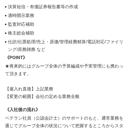
決算短信・有価証券報告書等の作成
適時開示業務
監査対応補助
株主総会補助
仕訳/伝票処理/売上・原価/管理経費精算/電話対応/ファイリ
ング/庶務雑務 など
《POINT》
★将来的にはグループ全体の予算編成や予実管理にも携わっ
て頂きます。
【雇入れ直後】上記業務
【変更の範囲】会社の定める業務全般
《入社後の流れ》
ベテラン社員（公認会計士）のサポートのもと、通常業務を
通じてグループ全体の状況について把握するところからスタ