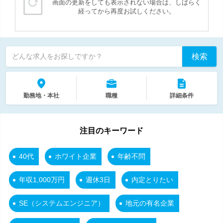
画面の更新をしても表示されない場合は、しばらく
経ってから再度お試しください。
検索
どんな求人をお探しですか？
勤務地・本社
職種
詳細条件
注目のキーワード
40代
ホワイト企業
年齢不問
年収1,000万円
週休3日
内定とりたい
SE（システムエンジニア）
地元の有名企業