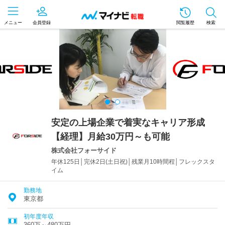
メニュー
会員登録
閲覧履歴
検索
安定の上場企業で着実なキャリア形成
【経理】月給30万円～も可能
株式会社フォーサイド
年休125日│完休2日(土日祝)│残業月10時間程│フレックスタ
イム
勤務地
東京都
初年度年収
360万～480万円