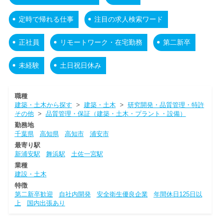
定時で帰れる仕事
注目の求人検索ワード
正社員
リモートワーク・在宅勤務
第二新卒
未経験
土日祝日休み
職種
建築・土木から探す
>
建築・土木
>
研究開発・品質管理・特許
その他
>
品質管理・保証（建築・土木・プラント・設備）
勤務地
千葉県
高知県
高知市
浦安市
最寄り駅
新浦安駅
舞浜駅
土佐一宮駅
業種
建設・土木
特徴
第二新卒歓迎
自社内開発
安全衛生優良企業
年間休日125日以
上
国内出張あり