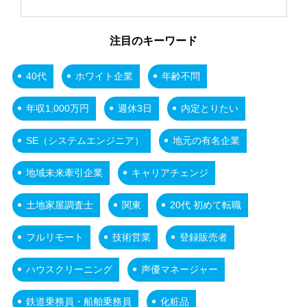
注目のキーワード
40代
ホワイト企業
年齢不問
年収1,000万円
週休3日
内定とりたい
SE（システムエンジニア）
地元の有名企業
地域未来牽引企業
キャリアチェンジ
土地家屋調査士
関東
20代 初めて転職
フルリモート
技術営業
登録販売者
ハウスクリーニング
声優マネージャー
鉄道乗務員・船舶乗務員
化粧品