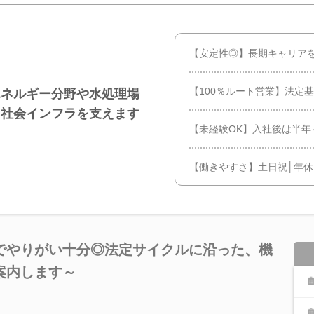
【安定性◎】長期キャリア
【100％ルート営業】法定
エネルギー分野や水処理場
る社会インフラを支えます
【未経験OK】入社後は半年
【働きやすさ】土日祝│年休
でやりがい十分◎法定サイクルに沿った、機
案内します～