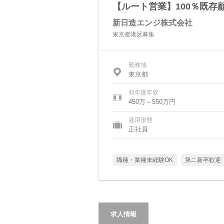
【ルート営業】100％既存
新日造エンジ株式会社
東京都港区募集
勤務地
東京都
初年度年収
450万～550万円
雇用形態
正社員
職種・業種未経験OK
第二新卒歓迎
求人情報