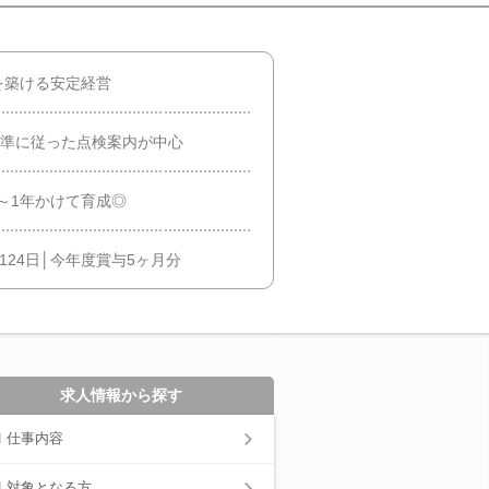
を築ける安定経営
基準に従った点検案内が中心
～1年かけて育成◎
124日│今年度賞与5ヶ月分
求人情報から探す
仕事内容
対象となる方