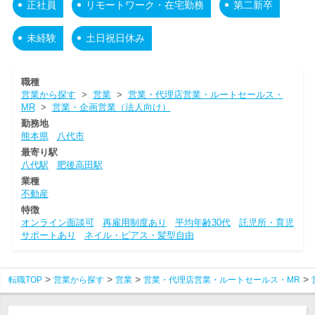
正社員
リモートワーク・在宅勤務
第二新卒
未経験
土日祝日休み
職種
営業から探す
>
営業
>
営業・代理店営業・ルートセールス・
MR
>
営業・企画営業（法人向け）
勤務地
熊本県
八代市
最寄り駅
八代駅
肥後高田駅
業種
不動産
特徴
オンライン面談可
再雇用制度あり
平均年齢30代
託児所・育児
サポートあり
ネイル・ピアス・髪型自由
転職TOP
営業から探す
営業
営業・代理店営業・ルートセールス・MR