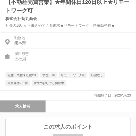
【不動産売買営業】★年間休日120日以上★リモー
トワーク可
株式会社菊丸商会
社長の思いから働きやすさを追求★リモートワーク・時短勤務有★
勤務地
熊本県
雇用形態
正社員
職種・業種未経験OK
学歴不問
リモートワーク可
転勤なし
完全週休2日制
女性のおしごと掲載中
掲載終了日：2026/07/23
求人情報
この求人のポイント