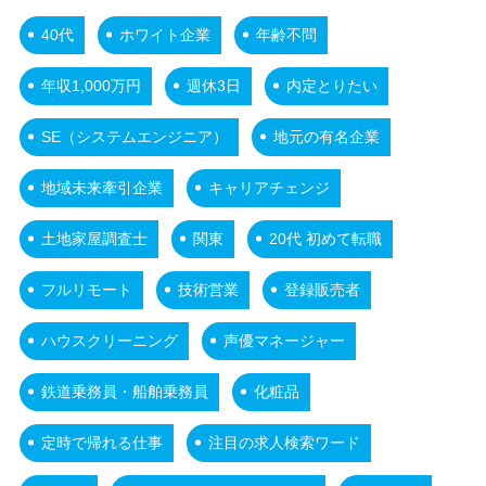
40代
ホワイト企業
年齢不問
年収1,000万円
週休3日
内定とりたい
SE（システムエンジニア）
地元の有名企業
地域未来牽引企業
キャリアチェンジ
土地家屋調査士
関東
20代 初めて転職
フルリモート
技術営業
登録販売者
ハウスクリーニング
声優マネージャー
鉄道乗務員・船舶乗務員
化粧品
定時で帰れる仕事
注目の求人検索ワード