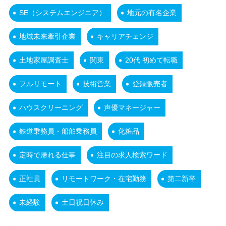
SE（システムエンジニア）
地元の有名企業
地域未来牽引企業
キャリアチェンジ
土地家屋調査士
関東
20代 初めて転職
フルリモート
技術営業
登録販売者
ハウスクリーニング
声優マネージャー
鉄道乗務員・船舶乗務員
化粧品
定時で帰れる仕事
注目の求人検索ワード
正社員
リモートワーク・在宅勤務
第二新卒
未経験
土日祝日休み