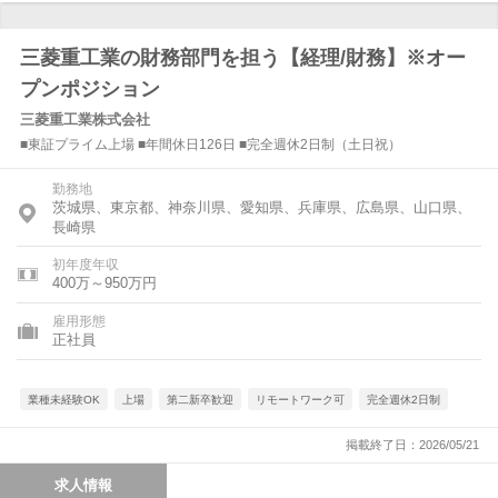
三菱重工業の財務部門を担う【経理/財務】※オー
プンポジション
三菱重工業株式会社
■東証プライム上場 ■年間休日126日 ■完全週休2日制（土日祝）
勤務地
茨城県、東京都、神奈川県、愛知県、兵庫県、広島県、山口県、
長崎県
初年度年収
400万～950万円
雇用形態
正社員
業種未経験OK
上場
第二新卒歓迎
リモートワーク可
完全週休2日制
掲載終了日：2026/05/21
求人情報