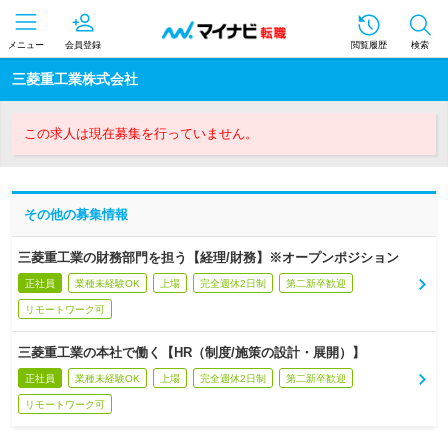
メニュー
会員登録
閲覧履歴
検索
三菱重工業株式会社
この求人は現在募集を行っていません。
その他の募集情報
三菱重工業の財務部門を担う【経理/財務】※オープンポジション
正社員
業種未経験OK
上場
完全週休2日制
第二新卒歓迎
リモートワーク可
三菱重工業の本社で働く【HR（制度/施策の設計・展開）】
正社員
業種未経験OK
上場
完全週休2日制
第二新卒歓迎
リモートワーク可