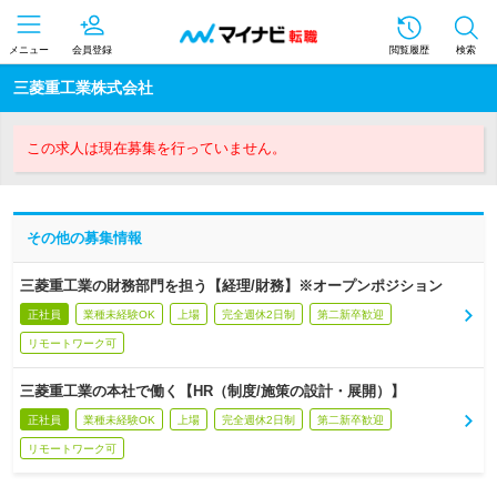
メニュー
会員登録
閲覧履歴
検索
三菱重工業株式会社
この求人は現在募集を行っていません。
その他の募集情報
三菱重工業の財務部門を担う【経理/財務】※オープンポジション
正社員
業種未経験OK
上場
完全週休2日制
第二新卒歓迎
リモートワーク可
三菱重工業の本社で働く【HR（制度/施策の設計・展開）】
正社員
業種未経験OK
上場
完全週休2日制
第二新卒歓迎
リモートワーク可