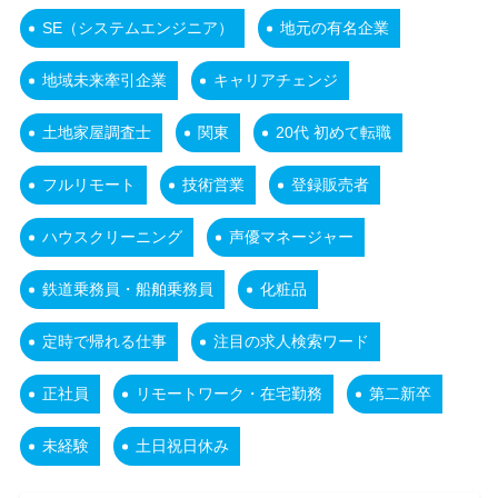
SE（システムエンジニア）
地元の有名企業
地域未来牽引企業
キャリアチェンジ
土地家屋調査士
関東
20代 初めて転職
フルリモート
技術営業
登録販売者
ハウスクリーニング
声優マネージャー
鉄道乗務員・船舶乗務員
化粧品
定時で帰れる仕事
注目の求人検索ワード
正社員
リモートワーク・在宅勤務
第二新卒
未経験
土日祝日休み