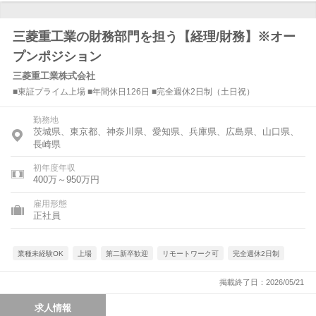
三菱重工業の財務部門を担う【経理/財務】※オー
プンポジション
三菱重工業株式会社
■東証プライム上場 ■年間休日126日 ■完全週休2日制（土日祝）
勤務地
茨城県、東京都、神奈川県、愛知県、兵庫県、広島県、山口県、
長崎県
初年度年収
400万～950万円
雇用形態
正社員
業種未経験OK
上場
第二新卒歓迎
リモートワーク可
完全週休2日制
掲載終了日：2026/05/21
求人情報