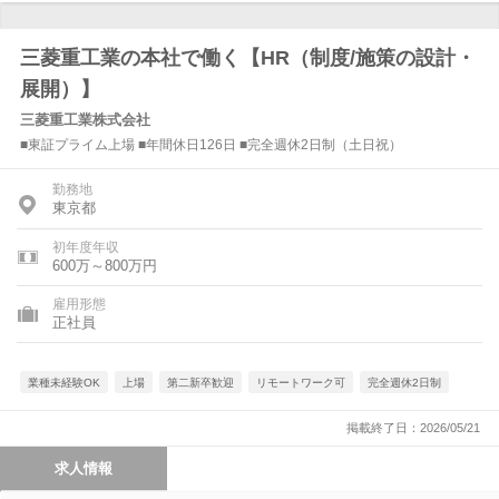
三菱重工業の本社で働く【HR（制度/施策の設計・
展開）】
三菱重工業株式会社
■東証プライム上場 ■年間休日126日 ■完全週休2日制（土日祝）
勤務地
東京都
初年度年収
600万～800万円
雇用形態
正社員
業種未経験OK
上場
第二新卒歓迎
リモートワーク可
完全週休2日制
掲載終了日：2026/05/21
求人情報