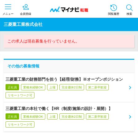
メニュー
会員登録
閲覧履歴
検索
三菱重工業株式会社
この求人は現在募集を行っていません。
その他の募集情報
三菱重工業の財務部門を担う【経理/財務】※オープンポジション
正社員
業種未経験OK
上場
完全週休2日制
第二新卒歓迎
リモートワーク可
三菱重工業の本社で働く【HR（制度/施策の設計・展開）】
正社員
業種未経験OK
上場
完全週休2日制
第二新卒歓迎
リモートワーク可