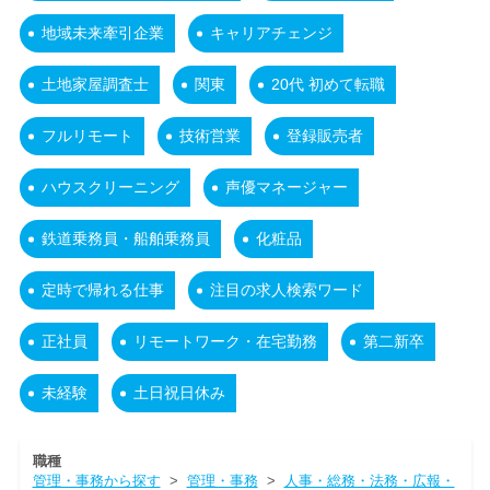
地域未来牽引企業
キャリアチェンジ
土地家屋調査士
関東
20代 初めて転職
フルリモート
技術営業
登録販売者
ハウスクリーニング
声優マネージャー
鉄道乗務員・船舶乗務員
化粧品
定時で帰れる仕事
注目の求人検索ワード
正社員
リモートワーク・在宅勤務
第二新卒
未経験
土日祝日休み
職種
管理・事務から探す
>
管理・事務
>
人事・総務・法務・広報・