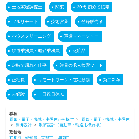
土地家屋調査士
関東
20代 初めて転職
フルリモート
技術営業
登録販売者
ハウスクリーニング
声優マネージャー
鉄道乗務員・船舶乗務員
化粧品
定時で帰れる仕事
注目の求人検索ワード
正社員
リモートワーク・在宅勤務
第二新卒
未経験
土日祝日休み
職種
電気・電子・機械・半導体から探す
>
電気・電子・機械・半導体
>
制御設計
>
制御設計（自動車・輸送用機器系）
勤務地
京都府
愛知県
京都市
岡崎市