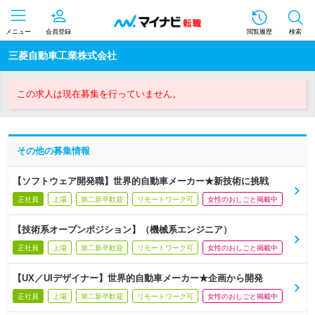
メニュー
会員登録
閲覧履歴
検索
三菱自動車工業株式会社
この求人は現在募集を行っていません。
その他の募集情報
【ソフトウェア開発職】世界的自動車メーカー★新技術に挑戦
正社員
上場
第二新卒歓迎
リモートワーク可
女性のおしごと掲載中
【技術系オープンポジション】（機械系エンジニア）
正社員
上場
第二新卒歓迎
リモートワーク可
女性のおしごと掲載中
【UX／UIデザイナー】世界的自動車メーカー★企画から開発
正社員
上場
第二新卒歓迎
リモートワーク可
女性のおしごと掲載中