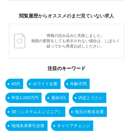
閲覧履歴からオススメのまだ見ていない求人
情報の読み込みに失敗しました。
画面の更新をしても表示されない場合は、しばらく
経ってから再度お試しください。
注目のキーワード
40代
ホワイト企業
年齢不問
年収1,000万円
週休3日
内定とりたい
SE（システムエンジニア）
地元の有名企業
地域未来牽引企業
キャリアチェンジ