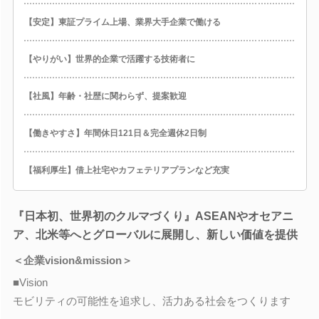
【安定】東証プライム上場、業界大手企業で働ける
【やりがい】世界的企業で活躍する技術者に
【社風】年齢・社歴に関わらず、提案歓迎
【働きやすさ】年間休日121日＆完全週休2日制
【福利厚生】借上社宅やカフェテリアプランなど充実
『日本初、世界初のクルマづくり』ASEANやオセアニ
ア、北米等へとグローバルに展開し、新しい価値を提供
＜企業vision&mission＞
■Vision
モビリティの可能性を追求し、活力ある社会をつくります